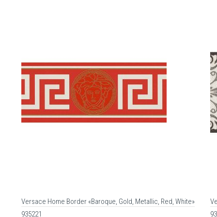
Versace Home Border «Baroque, Gold, Metallic, Red, White»
Ve
935221
93