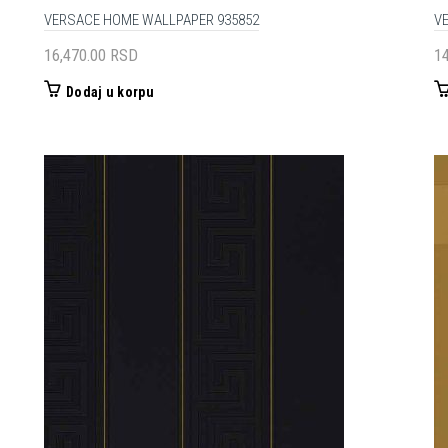
VERSACE HOME WALLPAPER 935852
V
16,470.00
RSD
1
Dodaj u korpu