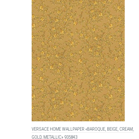
VERSACE HOME WALLPAPER «BAROQUE, BEIGE, CREAM,
GOLD, METALLIC» 935843