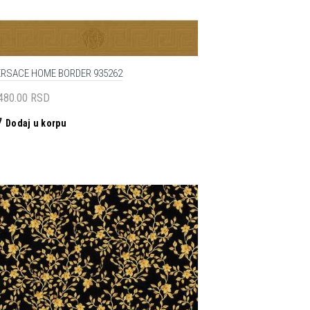
ERSACE HOME BORDER 935262
,480.00
RSD
Dodaj u korpu