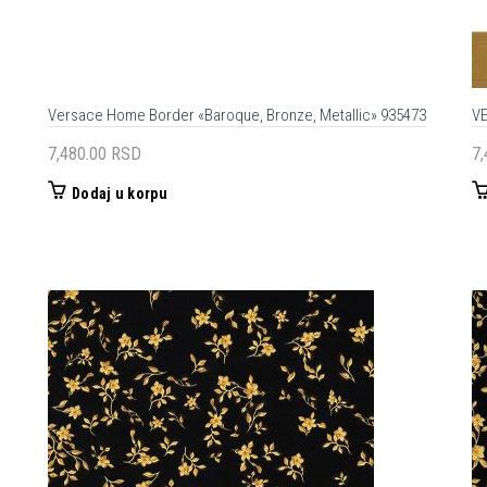
Versace Home Border «Baroque, Bronze, Metallic» 935473
V
7,480.00
RSD
7
Dodaj u korpu