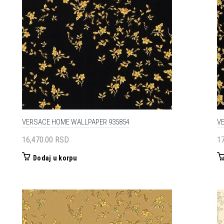
VERSACE HOME WALLPAPER 935854
V
16,470.00
RSD
1
Dodaj u korpu