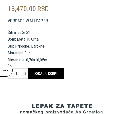
16,470.00
RSD
VERSACE WALLPAPER
Šifra: 935854
Boja: Metalik, Crna
Stil: Prirodne, Barokne
Materijal: Flis
Dimenzije: 0,70×10,05m
VERSACE HOME WALLPAPER 935854 količina
DODAJ U KORPU