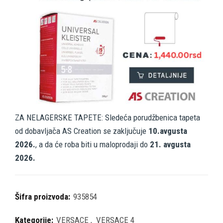
ZA NELAGERSKE TAPETE: Sledeća porudžbenica tapeta
od dobavljača AS Creation se zaključuje
10.avgusta
2026.
, a da će roba biti u maloprodaji do
21. avgusta
2026.
Šifra proizvoda:
935854
Kategorije:
VERSACE
,
VERSACE 4