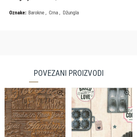
Oznake:
Barokne
,
Crna
,
Džungla
POVEZANI PROIZVODI