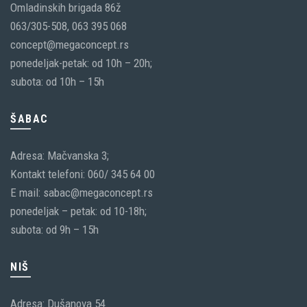
Omladinskih brigada 86ž
063/305-508, 063 395 068
concept@megaconcept.rs
ponedeljak-petak: od 10h – 20h;
subota: od 10h – 15h
ŠABAC
Adresa: Mačvanska 3;
Kontakt telefoni: 060/ 345 64 00
E mail: sabac@megaconcept.rs
ponedeljak – petak: od 10-18h;
subota: od 9h – 15h
NIŠ
Adresa: Dušanova 54