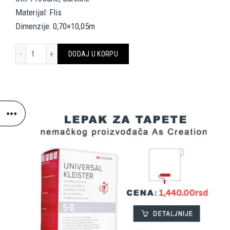
Materijal: Flis
Dimenzije: 0,70×10,05m
VERSACE HOME WALLPAPER 935853 količina
DODAJ U KORPU