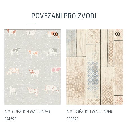
POVEZANI PROIZVODI
A.S. CRÉATION WALLPAPER
A.S. CRÉATION WALLPAPER
324593
330893