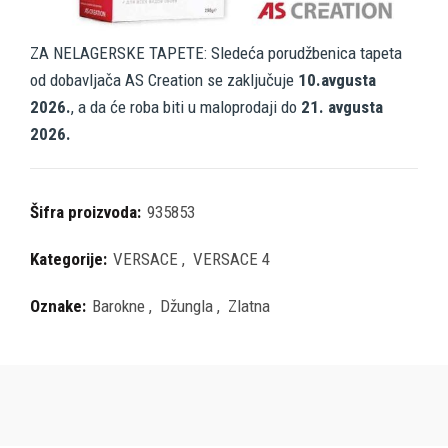
ZA NELAGERSKE TAPETE: Sledeća porudžbenica tapeta
od dobavljača AS Creation se zaključuje
10.avgusta
2026.
, a da će roba biti u maloprodaji do
21. avgusta
2026.
Šifra proizvoda:
935853
Kategorije:
VERSACE
,
VERSACE 4
Oznake:
Barokne
,
Džungla
,
Zlatna