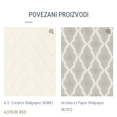
POVEZANI PROIZVODI
A.S. Création Wallpaper 363842
Architects Paper Wallpaper
961972
4,370.00
RSD