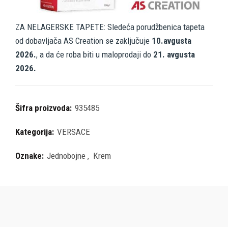
ZA NELAGERSKE TAPETE: Sledeća porudžbenica tapeta
od dobavljača AS Creation se zaključuje
10.avgusta
2026.
, a da će roba biti u maloprodaji do
21. avgusta
2026.
Šifra proizvoda:
935485
Kategorija:
VERSACE
Oznake:
Jednobojne
,
Krem