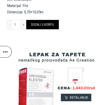
Materijal: Flis
Dimenzije: 0,70×10,05m
VERSACE HOME WALLPAPER 935485 količina
DODAJ U KORPU