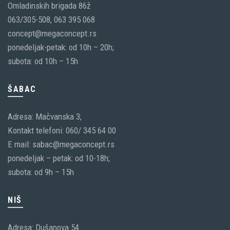
Omladinskih brigada 86ž
063/305-508, 063 395 068
concept@megaconcept.rs
ponedeljak-petak: od 10h – 20h;
subota: od 10h – 15h
ŠABAC
Adresa: Mačvanska 3;
Kontakt telefoni: 060/ 345 64 00
E mail: sabac@megaconcept.rs
ponedeljak – petak: od 10-18h;
subota: od 9h – 15h
NIŠ
Adresa: Dušanova 54