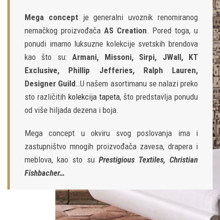
Mega concept
je generalni uvoznik renomiranog
nemačkog proizvođača
AS Creation
. Pored toga, u
ponudi imamo luksuzne kolekcije svetskih brendova
kao što su:
Armani, Missoni, Sirpi, JWall, KT
Exclusive, Phillip Jefferies, Ralph Lauren,
Designer Guild
…U našem asortimanu se nalazi preko
sto različitih
kolekcija tapeta
, što predstavlja ponudu
od više hiljada dezena i boja.
Mega concept u okviru svog poslovanja ima i
zastupništvo mnogih proizvođača zavesa, drapera i
meblova, kao sto su
Prestigious Textiles, Christian
Fishbacher…