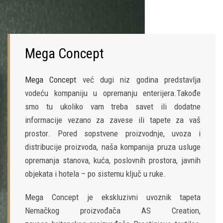
Mega Concept
Mega Concept
već dugi niz godina predstavlja
vodeću kompaniju u opremanju enterijera.Takođe
smo tu ukoliko vam treba savet ili dodatne
informacije vezano za zavese ili tapete za vaš
prostor. Pored sopstvene proizvodnje, uvoza i
distribucije proizvoda, naša kompanija pruza usluge
opremanja stanova, kuća, poslovnih prostora, javnih
objekata i hotela – po sistemu ključ u ruke.
Mega Concept je ekskluzivni uvoznik tapeta
Nemačkog proizvođača AS Creation,