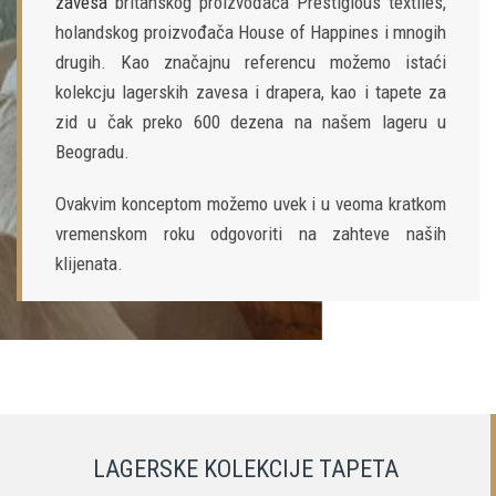
zavesa
britanskog proizvođača Prestigious textiles,
holandskog proizvođača House of Happines i mnogih
drugih. Kao značajnu referencu možemo istaći
kolekcju lagerskih zavesa i drapera, kao i tapete za
zid u čak preko 600 dezena na našem lageru u
Beogradu.
Ovakvim konceptom možemo uvek i u veoma kratkom
vremenskom roku odgovoriti na zahteve naših
klijenata.
LAGERSKE KOLEKCIJE TAPETA