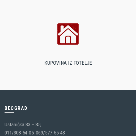
KUPOVINA IZ FOTELJE
BEOGRAD
Ustanička 83 – 85;
011/308-54-05, 069/577-55-48