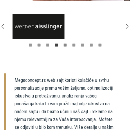
Megaconcept.rs web sajt koristi kolačiće u svrhu
personalizacije prema vašim željama, optimalizaciji
iskustva u pretraživanju, analiziranja vašeg
ponašanja kako bi vam pružili najbolje iskustvo na
našem sajtu i da bismo učinili naš sajt i reklame na
njemu relevantnijim za Vaša interesovanja. Možete
se odjaviti u bilo kom trenutku. Više detalja u našim