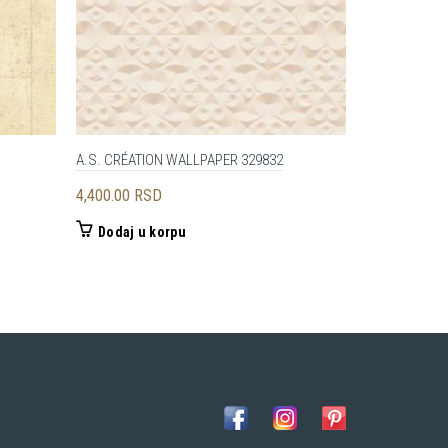
A.S. CRÉATION WALLPAPER 329832
A.S. CRÉATI
4,400.00
RSD
4,200.00
RS
Dodaj u korpu
Dodaj u 