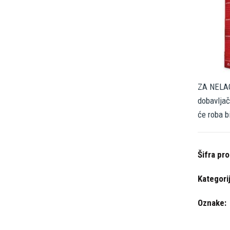
ZA NELAG
dobavljač
će roba b
Šifra pr
Kategori
Oznake: