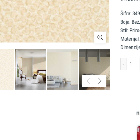
Šifra: 34
Boja: Bež
Stil: Pri
Materijal:
Dimenzije
Ver