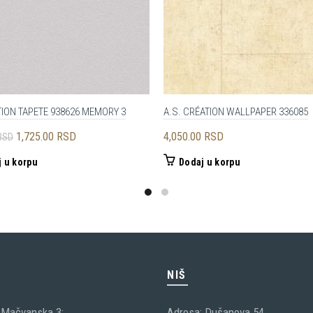
ION TAPETE 938626 MEMORY 3
A.S. CRÉATION WALLPAPER 336085
Originalna
Trenutna
1,725.00
RSD
4,050.00
RSD
RSD
cena
cena
 u korpu
Dodaj u korpu
je
je:
bila:
1,725.00 RSD.
3,450.00 RSD.
C
NIŠ
 Mačvanska 3;
Adresa: Dušanova 54