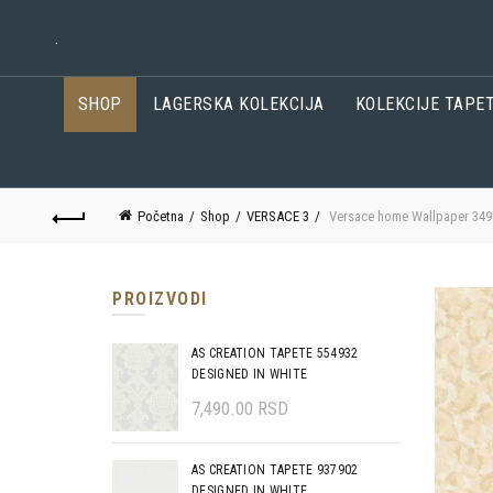
.
SHOP
LAGERSKA KOLEKCIJA
KOLEKCIJE TAPE
Početna
Shop
VERSACE 3
Versace home Wallpaper 349
PROIZVODI
AS CREATION TAPETE 554932
DESIGNED IN WHITE
7,490.00
RSD
AS CREATION TAPETE 937902
DESIGNED IN WHITE