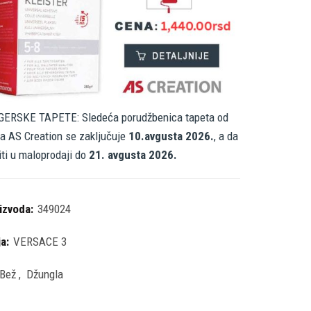
ERSKE TAPETE: Sledeća porudžbenica tapeta od
a AS Creation se zaključuje
10.avgusta 2026.
, a da
iti u maloprodaji do
21. avgusta 2026.
oizvoda:
349024
ja:
VERSACE 3
Bež
,
Džungla