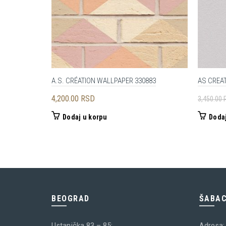
A.S. CRÉATION WALLPAPER 330883
AS CREAT
4,200.00
RSD
3,450.00
Dodaj u korpu
Dodaj
BEOGRAD
ŠABA
Ustanička 83 – 85;
Adresa: