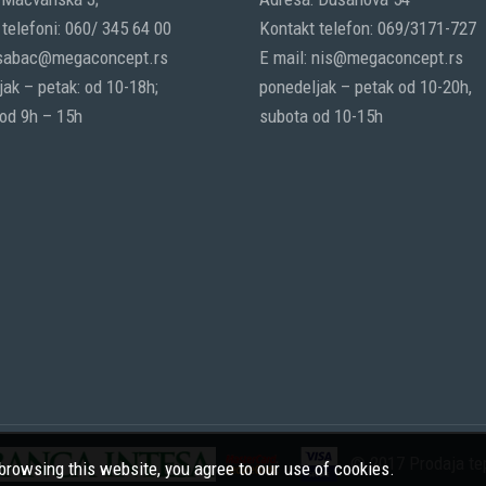
telefoni: 060/ 345 64 00
Kontakt telefon: 069/3171-727
 sabac@megaconcept.rs
E mail: nis@megaconcept.rs
ak – petak: od 10-18h;
ponedeljak – petak od 10-20h,
 od 9h – 15h
subota od 10-15h
© 2017 Prodaja tep
rowsing this website, you agree to our use of cookies.