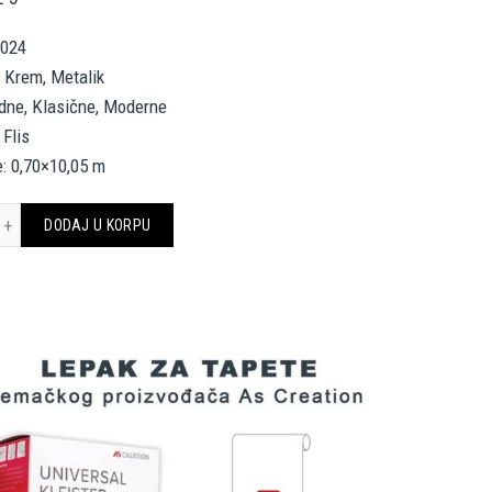
9024
, Krem, Metalik
rodne, Klasične, Moderne
 Flis
: 0,70×10,05 m
sace home Wallpaper 349024 količina
DODAJ U KORPU