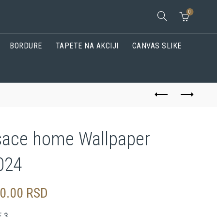
0
BORDURE
TAPETE NA AKCIJI
CANVAS SLIKE
sace home Wallpaper
024
50.00
RSD
 3