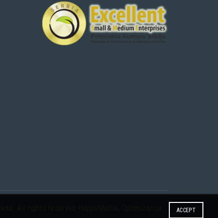
eta. All rights reserved
HappyMedia
,
Optimizacija
ACCEPT