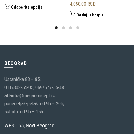
4,050.00
RSD
Ovaj
Odaberite opcije
proizvod
Dodaj u korpu
ima
više
varijanti.
Opcije
mogu
biti
BEOGRAD
izabrane
Ustanička 83 – 85;
na
011/308-54-05, 069/577-55-48
stranici
atlantis@megaconcept.rs
proizvoda.
ponedeljak-petak: od 9h – 20h;
subota: od 9h – 15h
WEST 65, Novi Beograd