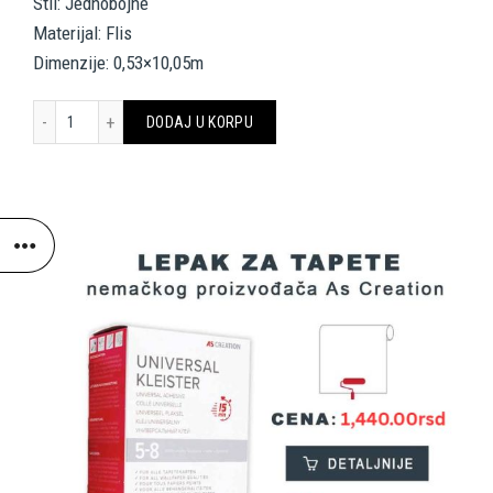
Stil: Jednobojne
Materijal: Flis
Dimenzije: 0,53×10,05m
A.S. CRÉATION WALLPAPER 336093 količina
DODAJ U KORPU