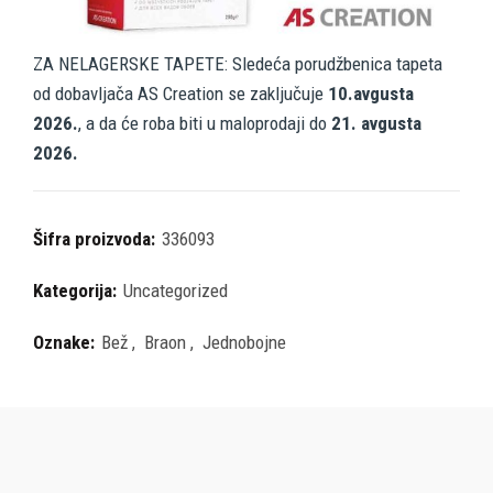
ZA NELAGERSKE TAPETE: Sledeća porudžbenica tapeta
od dobavljača AS Creation se zaključuje
10.avgusta
2026.
, a da će roba biti u maloprodaji do
21. avgusta
2026.
Šifra proizvoda:
336093
Kategorija:
Uncategorized
Oznake:
Bež
,
Braon
,
Jednobojne