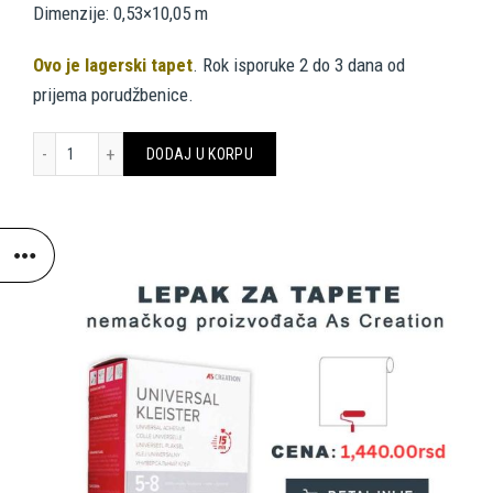
Dimenzije: 0,53×10,05 m
Ovo je lagerski tapet
. Rok isporuke 2 do 3 dana od
prijema porudžbenice.
A.S. Création Tapete 304182 količina
DODAJ U KORPU