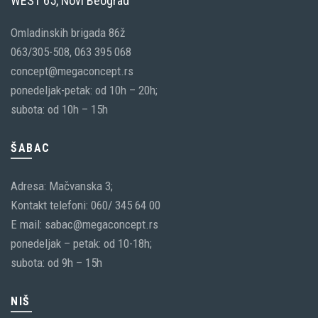
WEST 65, Novi Beograd
Omladinskih brigada 86ž
063/305-508, 063 395 068
concept@megaconcept.rs
ponedeljak-petak: od 10h – 20h;
subota: od 10h – 15h
ŠABAC
Adresa: Mačvanska 3;
Kontakt telefoni: 060/ 345 64 00
E mail: sabac@megaconcept.rs
ponedeljak – petak: od 10-18h;
subota: od 9h – 15h
NIŠ