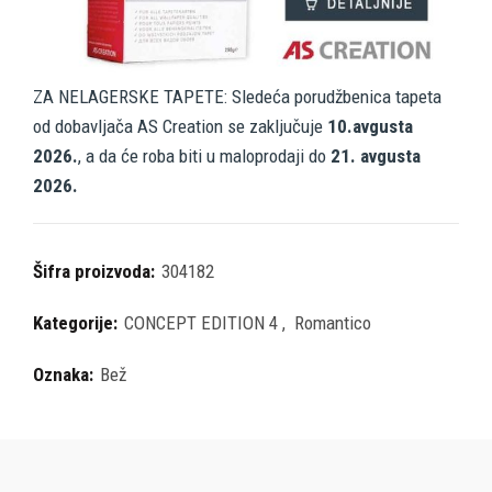
ZA NELAGERSKE TAPETE: Sledeća porudžbenica tapeta
od dobavljača AS Creation se zaključuje
10.avgusta
2026.
, a da će roba biti u maloprodaji do
21. avgusta
2026.
Šifra proizvoda:
304182
Kategorije:
CONCEPT EDITION 4
,
Romantico
Oznaka:
Bež