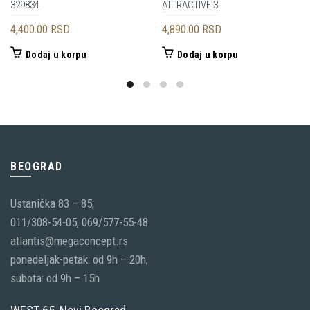
329834
ATTRACTIVE 3
4,400.00
RSD
4,890.00
RSD
Dodaj u korpu
Dodaj u korpu
BEOGRAD
Ustanička 83 – 85;
011/308-54-05, 069/577-55-48
atlantis@megaconcept.rs
ponedeljak-petak: od 9h – 20h;
subota: od 9h – 15h