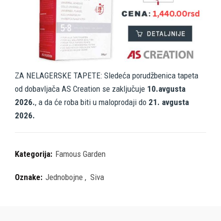
ZA NELAGERSKE TAPETE: Sledeća porudžbenica tapeta
od dobavljača AS Creation se zaključuje
10.avgusta
2026.
, a da će roba biti u maloprodaji do
21. avgusta
2026.
Kategorija:
Famous Garden
Oznake:
Jednobojne
,
Siva