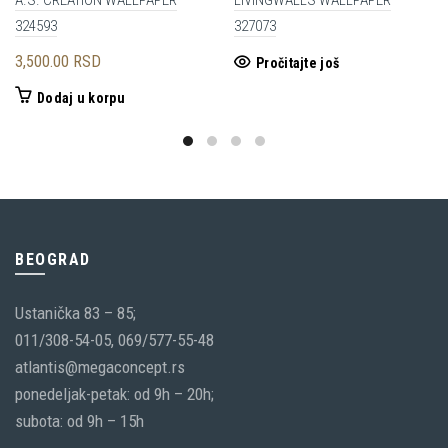
324593
327073
3,500.00
RSD
Pročitajte još
Dodaj u korpu
BEOGRAD
Ustanička 83 – 85;
011/308-54-05, 069/577-55-48
atlantis@megaconcept.rs
ponedeljak-petak: od 9h – 20h;
subota: od 9h – 15h