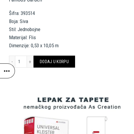
Šifra: 393514
Boja: Siva
Stil: Jednobojne
Materijal: Flis
Dimenzije: 0,53 x 10,05 m
LIVINGWALLS WALLPAPER «UNI, GREY, WHITE» 393514 količina
DODAJ U KORPU