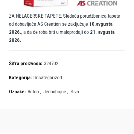
ZA NELAGERSKE TAPETE: Sledeća porudžbenica tapeta
od dobavljača AS Creation se zaključuje
10.avgusta
2026.
, a da će roba biti u maloprodaji do
21. avgusta
2026.
Šifra proizvoda:
324702
Kategorija:
Uncategorized
Oznake:
Beton
,
Jednobojne
,
Siva