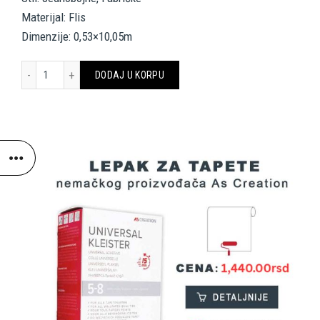
Materijal: Flis
Dimenzije: 0,53×10,05m
A.S. CRÉATION WALLPAPER 324702 količina
DODAJ U KORPU