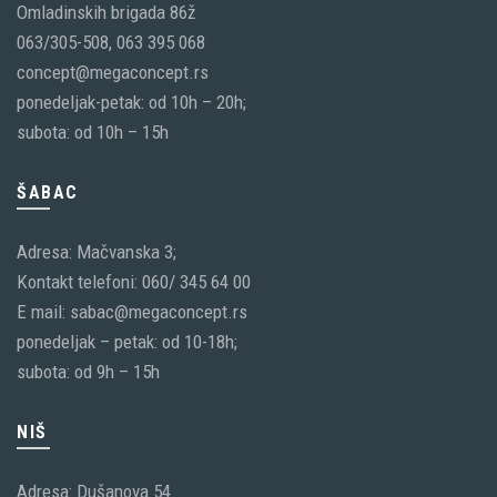
Omladinskih brigada 86ž
063/305-508, 063 395 068
concept@megaconcept.rs
ponedeljak-petak: od 10h – 20h;
subota: od 10h – 15h
ŠABAC
Adresa: Mačvanska 3;
Kontakt telefoni: 060/ 345 64 00
E mail: sabac@megaconcept.rs
ponedeljak – petak: od 10-18h;
subota: od 9h – 15h
NIŠ
Adresa: Dušanova 54