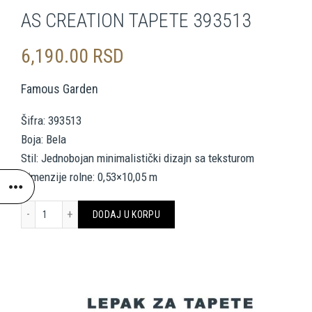
AS CREATION TAPETE 393513
6,190.00
RSD
Famous Garden
Šifra: 393513
Boja: Bela
Stil: Jednobojan minimalistički dizajn sa teksturom
Dimenzije rolne: 0,53×10,05 m
AS CREATION TAPETE 393513 količina
DODAJ U KORPU