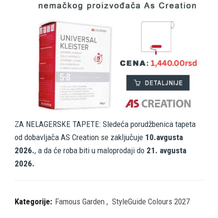
ZA NELAGERSKE TAPETE: Sledeća porudžbenica tapeta
od dobavljača AS Creation se zaključuje
10.avgusta
2026.
, a da će roba biti u maloprodaji do
21. avgusta
2026.
Kategorije:
Famous Garden
,
StyleGuide Colours 2027