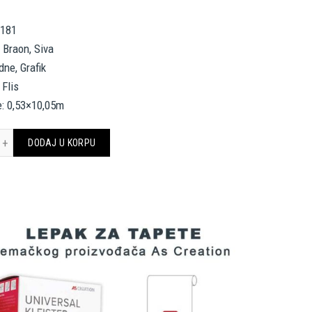
2181
, Braon, Siva
odne, Grafik
 Flis
e: 0,53×10,05m
INGWALLS WALLPAPER 342181 količina
DODAJ U KORPU