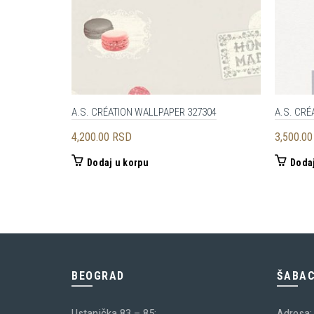
A.S. CRÉATION WALLPAPER 327304
A.S. CRÉ
4,200.00
RSD
3,500.0
Dodaj u korpu
Dodaj
BEOGRAD
ŠABA
Ustanička 83 – 85;
Adresa: