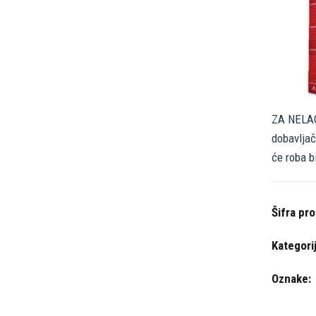
ZA NELAG
dobavljač
će roba b
Šifra pr
Kategori
Oznake: