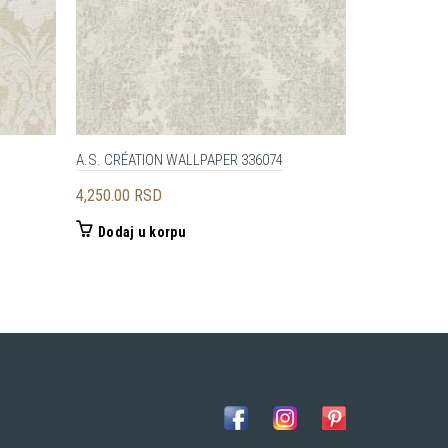
A.S. CRÉATION WALLPAPER 336074
A.S. CRÉATI
4,250.00
RSD
4,415.00
RS
Dodaj u korpu
Dodaj u 