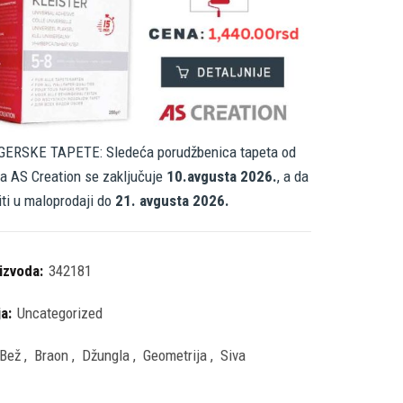
ERSKE TAPETE: Sledeća porudžbenica tapeta od
a AS Creation se zaključuje
10.avgusta 2026.
, a da
iti u maloprodaji do
21. avgusta 2026.
oizvoda:
342181
ja:
Uncategorized
Bež
,
Braon
,
Džungla
,
Geometrija
,
Siva