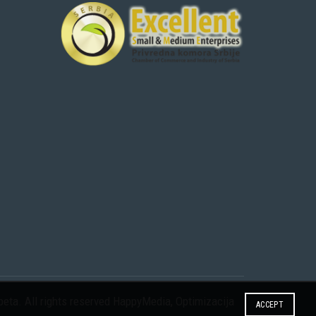
eta. All rights reserved
HappyMedia
,
Optimizacija
ACCEPT