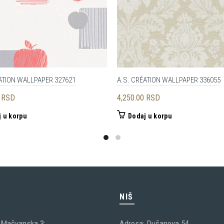
ATION WALLPAPER 327621
A.S. CRÉATION WALLPAPER 336055
0
RSD
4,250.00
RSD
 u korpu
Dodaj u korpu
C
NIŠ
 Mačvanska 3;
Adresa: Dušanova 54