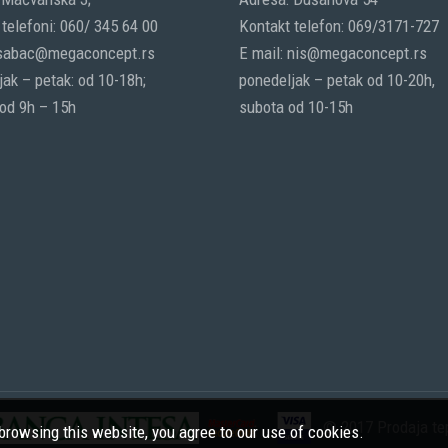
telefoni: 060/ 345 64 00
Kontakt telefon: 069/3171-727
 sabac@megaconcept.rs
E mail: nis@megaconcept.rs
ak – petak: od 10-18h;
ponedeljak – petak od 10-20h,
 od 9h – 15h
subota od 10-15h
© 2017 Prodaja tep
rowsing this website, you agree to our use of cookies.