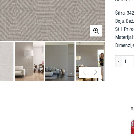
Šifra: 34
Boja: Bež
Stil: Prir
Materijal:
Dimenzij
LIV