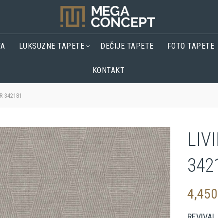
TA
LUKSUZNE TAPETE
DEČIJE TAPETE
FOTO TAPETE
KONTAKT
R 342181
LIV
342
4,45
REVIVAL