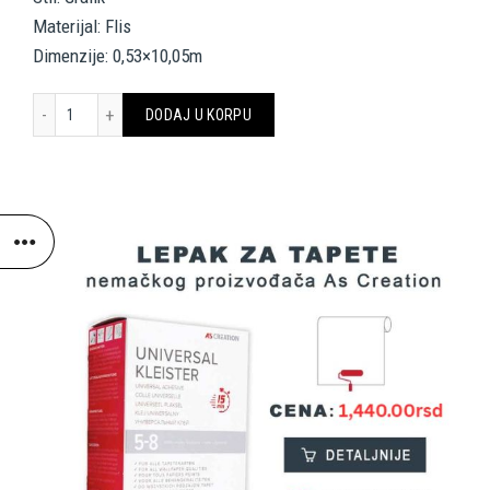
Materijal: Flis
Dimenzije: 0,53×10,05m
A.S. CRÉATION WALLPAPER 336082 količina
DODAJ U KORPU