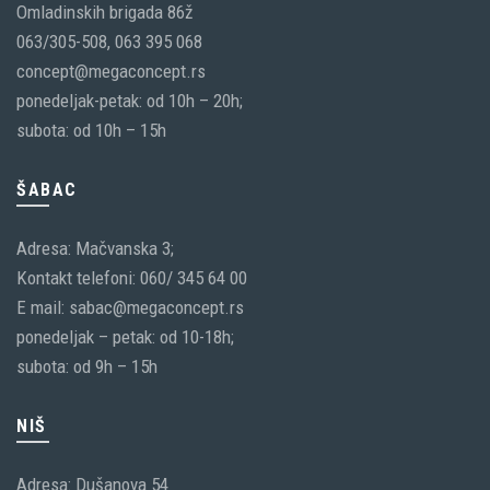
Omladinskih brigada 86ž
063/305-508, 063 395 068
concept@megaconcept.rs
ponedeljak-petak: od 10h – 20h;
subota: od 10h – 15h
ŠABAC
Adresa: Mačvanska 3;
Kontakt telefoni: 060/ 345 64 00
E mail: sabac@megaconcept.rs
ponedeljak – petak: od 10-18h;
subota: od 9h – 15h
NIŠ
Adresa: Dušanova 54