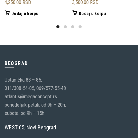
4,250.00
RSD
3,500.00
RSD
Dodaj u korpu
Dodaj u korpu
BEOGRAD
Ustanička 83 – 85;
011/308-54-05, 069/577-55-48
atlantis@megaconcept.rs
ponedeljak-petak: od 9h – 20h;
subota: od 9h – 15h
WEST 65, Novi Beograd