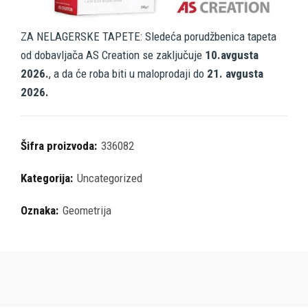
ZA NELAGERSKE TAPETE: Sledeća porudžbenica tapeta
od dobavljača AS Creation se zaključuje
10.avgusta
2026.
, a da će roba biti u maloprodaji do
21. avgusta
2026.
Šifra proizvoda:
336082
Kategorija:
Uncategorized
Oznaka:
Geometrija