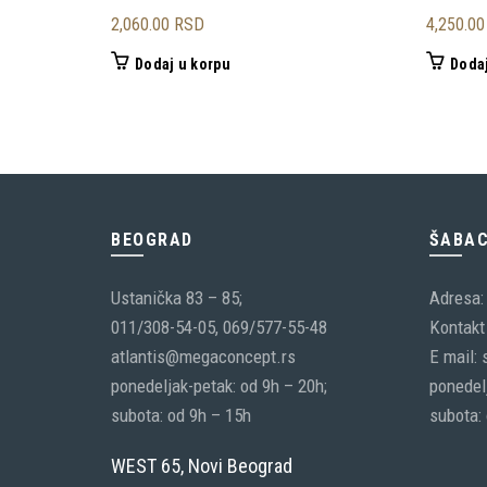
2,060.00
RSD
4,250.0
Dodaj u korpu
Dodaj
BEOGRAD
ŠABA
Ustanička 83 – 85;
Adresa:
011/308-54-05, 069/577-55-48
Kontakt 
atlantis@megaconcept.rs
E mail:
ponedeljak-petak: od 9h – 20h;
ponedelj
subota: od 9h – 15h
subota:
WEST 65, Novi Beograd