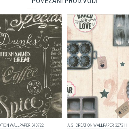
POVEZANI PROIZVODI
ATION WALLPAPER 340722
A.S. CRÉATION WALLPAPER 327311