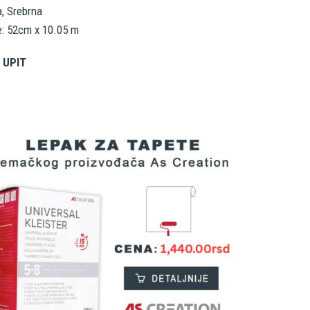
a, Srebrna
e: 52cm x 10.05 m
 UPIT