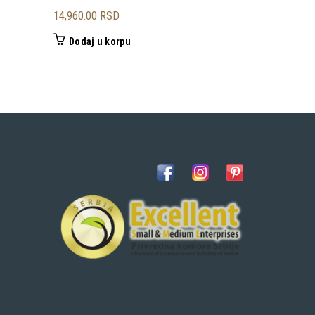
14,960.00
RSD
3,500.00
RS
Dodaj u korpu
Dodaj u 