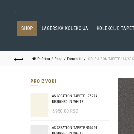
.
SHOP
LAGERSKA KOLEKCIJA
KOLEKCIJE TAPE
Početna
Shop
Fornasetti
COLE & SON TAPETE 114/601
PROIZVODI
AS CREATION TAPETE 175274
DESIGNED IN WHITE
5,950.00
RSD
AS CREATION TAPETE 956791
DESIGNED IN WHITE