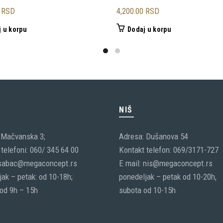
0
RSD
4,200.00
RSD
 u korpu
Dodaj u korpu
C
NIŠ
 Mačvanska 3;
Adresa: Dušanova 54
telefoni: 060/ 345 64 00
Kontakt telefon: 069/3171-727
 sabac@megaconcept.rs
E mail: nis@megaconcept.rs
ak – petak: od 10-18h;
ponedeljak – petak od 10-20h,
 od 9h – 15h
subota od 10-15h