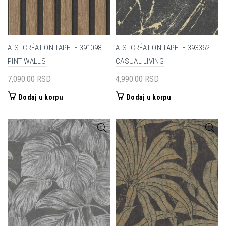
A.S. CRÉATION TAPETE 391098
A.S. CRÉATION TAPETE 393362
PINT WALLS
CASUAL LIVING
7,090.00
RSD
4,990.00
RSD
Dodaj u korpu
Dodaj u korpu