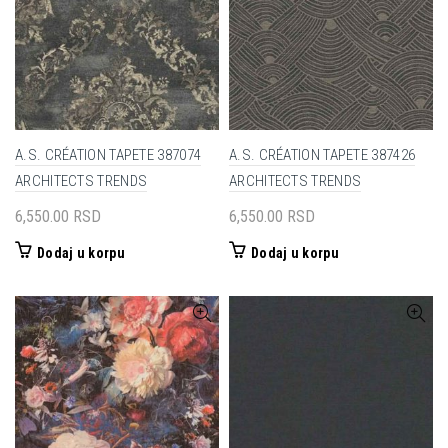
A.S. CRÉATION TAPETE 387074
A.S. CRÉATION TAPETE 387426
ARCHITECTS TRENDS
ARCHITECTS TRENDS
6,550.00
RSD
6,550.00
RSD
Dodaj u korpu
Dodaj u korpu