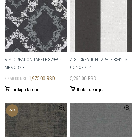
A.S. CRÉATION TAPETE 329895
A.S. CREATION TAPETE 334213
MEMORY 3
CONCEPT 4
Originalna
Trenutna
1,975.00
RSD
5,265.00
RSD
3,950.00
RSD
cena
cena
Dodaj u korpu
Dodaj u korpu
je
je:
bila:
1,975.00 RSD.
3,950.00 RSD.
-50%