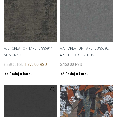
A.S. CREATION TAPETE 335944
A.S. CRÉATION TAPETE 336092
MEMORY 3
ARCHITECTS TRENDS
Originalna
Trenutna
1,775.00
RSD
5,450.00
RSD
3,550.00
RSD
cena
cena
Dodaj u korpu
Dodaj u korpu
je
je:
bila:
1,775.00 RSD.
3,550.00 RSD.