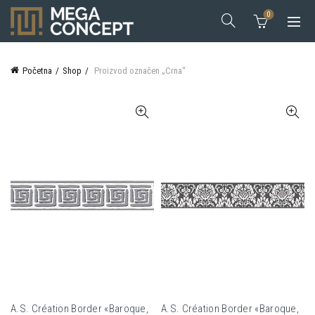
0
Početna
Shop
Proizvod označen „Crna“
A.S. Création Border «Baroque,
A.S. Création Border «Baroque,