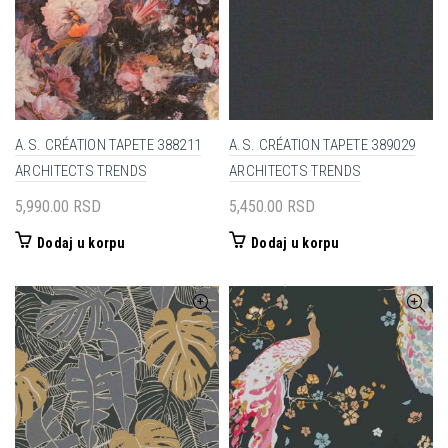
A.S. CRÉATION TAPETE 388211
A.S. CRÉATION TAPETE 389029
ARCHITECTS TRENDS
ARCHITECTS TRENDS
5,990.00
RSD
5,450.00
RSD
Dodaj u korpu
Dodaj u korpu