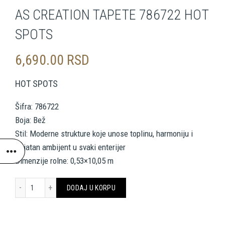
AS CREATION TAPETE 786722 HOT
SPOTS
6,690.00
RSD
HOT SPOTS
Šifra: 786722
Boja: Bež
Stil: Moderne strukture koje unose toplinu, harmoniju i
prijatan ambijent u svaki enterijer
Dimenzije rolne: 0,53×10,05 m
AS CREATION TAPETE 786722 HOT SPOTS količina
DODAJ U KORPU