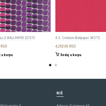
ALLS WALLPAPER 327273
A.S. Création Wallpaper 342772
0
RSD
4,250.00
RSD
 u korpu
Dodaj u korpu
C
NIŠ
 Mačvanska 3;
Adresa: Dušanova 54