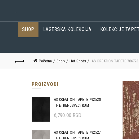
.
SHOP
LAGERSKA KOLEKCIJA
KOLEKCIJE TAPE
Početna
Shop
Hot Spots
AS CREATION TAPETE 78672
PROIZVODI
AS CREATION TAPETE 792528
THETRENDSPECTRUM
6,790.00
RSD
AS CREATION TAPETE 792527
THETRENDSPECTRUM