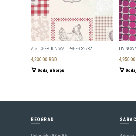
A.S. CRÉATION WALLPAPER 327321
LIVINGW
4,200.00
RSD
4,950.0
Dodaj u korpu
Dodaj
BEOGRAD
ŠABA
Ustanička 83 – 85;
Adresa: