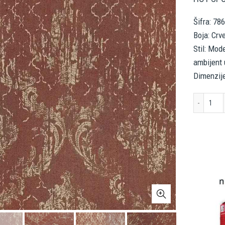
Šifra: 78
Boja: Crv
Stil: Mod
ambijent 
Dimenzije
AS 