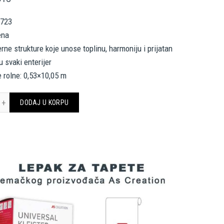
6723
ena
erne strukture koje unose toplinu, harmoniju i prijatan
u svaki enterijer
 rolne: 0,53×10,05 m
CREATION TAPETE 786723 HOT SPOTS količina
DODAJ U KORPU