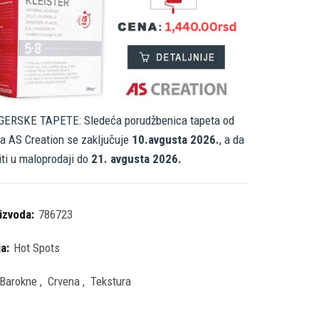
ERSKE TAPETE: Sledeća porudžbenica tapeta od
a AS Creation se zaključuje
10.avgusta 2026.
, a da
iti u maloprodaji do
21. avgusta 2026.
oizvoda:
786723
ja:
Hot Spots
Barokne
,
Crvena
,
Tekstura