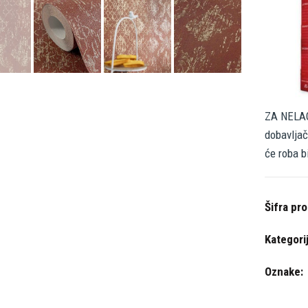
ZA NELAG
dobavljač
će roba b
Šifra pr
Kategori
Oznake: