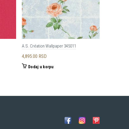
A.S. Création Wallpaper 345011
Architects P
4,895.00
RSD
13,750.00
R
Dodaj u korpu
Dodaj u 