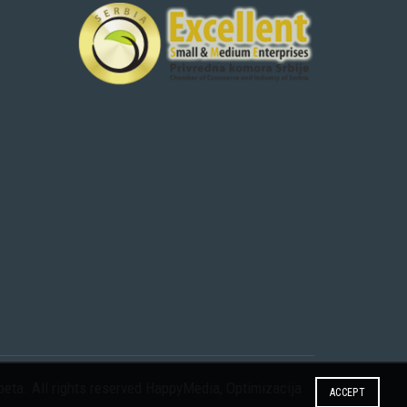
eta. All rights reserved
HappyMedia
,
Optimizacija
ACCEPT