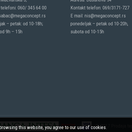
telefoni: 060/ 345 64 00
Kontakt telefon: 069/3171-727
 sabac@megaconcept.rs
E mail: nis@megaconcept.rs
ak – petak: od 10-18h;
ponedeljak – petak od 10-20h,
 od 9h – 15h
subota od 10-15h
© 2017 Prodaja tep
rowsing this website, you agree to our use of cookies.