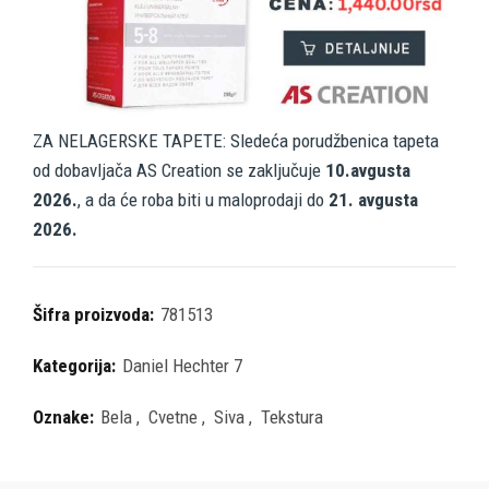
ZA NELAGERSKE TAPETE: Sledeća porudžbenica tapeta
od dobavljača AS Creation se zaključuje
10.avgusta
2026.
, a da će roba biti u maloprodaji do
21. avgusta
2026.
Šifra proizvoda:
781513
Kategorija:
Daniel Hechter 7
Oznake:
Bela
,
Cvetne
,
Siva
,
Tekstura