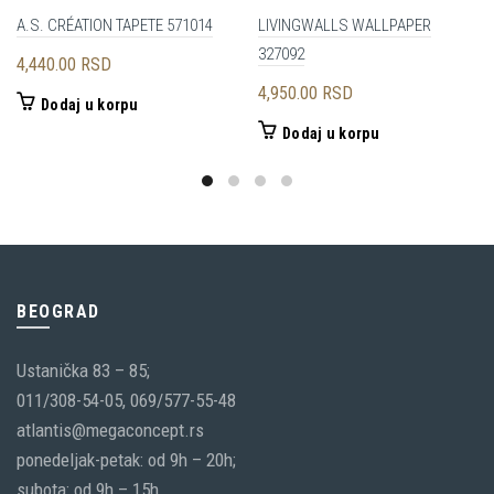
A.S. CRÉATION TAPETE 571014
LIVINGWALLS WALLPAPER
327092
4,440.00
RSD
4,950.00
RSD
Dodaj u korpu
Dodaj u korpu
BEOGRAD
Ustanička 83 – 85;
011/308-54-05, 069/577-55-48
atlantis@megaconcept.rs
ponedeljak-petak: od 9h – 20h;
subota: od 9h – 15h