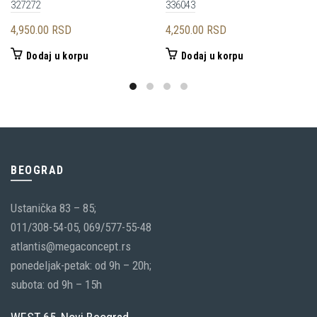
327272
336043
4,950.00
RSD
4,250.00
RSD
Dodaj u korpu
Dodaj u korpu
BEOGRAD
Ustanička 83 – 85;
011/308-54-05, 069/577-55-48
atlantis@megaconcept.rs
ponedeljak-petak: od 9h – 20h;
subota: od 9h – 15h