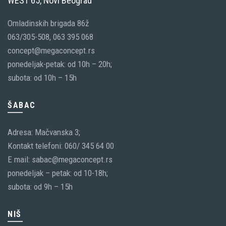
WEST 65, Novi Beograd
Omladinskih brigada 86ž
063/305-508, 063 395 068
concept@megaconcept.rs
ponedeljak-petak: od 10h – 20h;
subota: od 10h – 15h
ŠABAC
Adresa: Mačvanska 3;
Kontakt telefoni: 060/ 345 64 00
E mail: sabac@megaconcept.rs
ponedeljak – petak: od 10-18h;
subota: od 9h – 15h
NIŠ