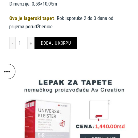
Dimenzije: 0,53×10,05m
Ovo je lagerski tapet
. Rok isporuke 2 do 3 dana od
prijema porudžbenice.
LIVINGWALLS TAPETE 554314 količina
DODAJ U KORPU