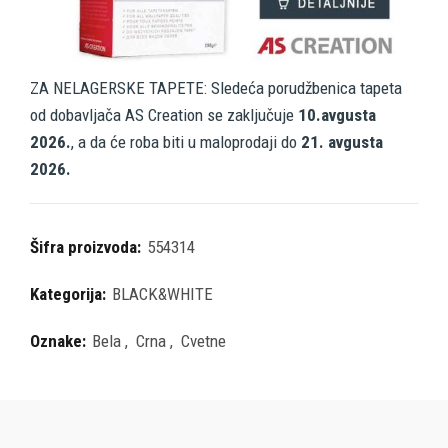
ZA NELAGERSKE TAPETE: Sledeća porudžbenica tapeta
od dobavljača AS Creation se zaključuje
10.avgusta
2026.
, a da će roba biti u maloprodaji do
21. avgusta
2026.
Šifra proizvoda:
554314
Kategorija:
BLACK&WHITE
Oznake:
Bela
,
Crna
,
Cvetne