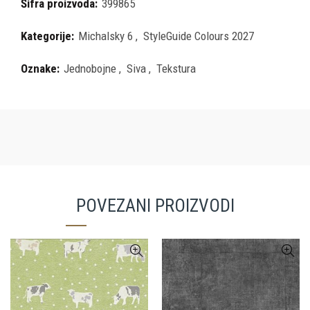
Šifra proizvoda:
399865
Kategorije:
Michalsky 6
,
StyleGuide Colours 2027
Oznake:
Jednobojne
,
Siva
,
Tekstura
POVEZANI PROIZVODI