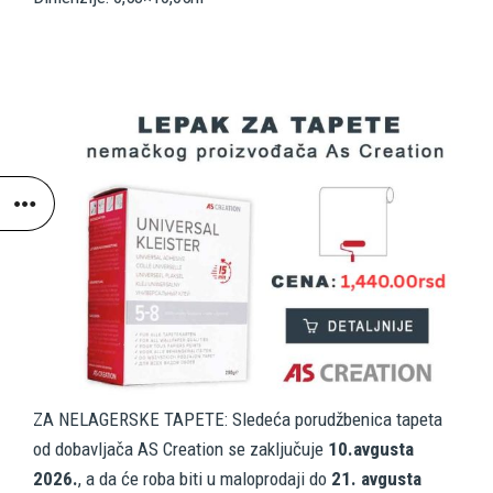
ZA NELAGERSKE TAPETE: Sledeća porudžbenica tapeta
od dobavljača AS Creation se zaključuje
10.avgusta
2026.
, a da će roba biti u maloprodaji do
21. avgusta