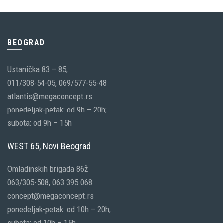
BEOGRAD
Ustanička 83 – 85;
011/308-54-05, 069/577-55-48
atlantis@megaconcept.rs
ponedeljak-petak: od 9h – 20h;
subota: od 9h – 15h
WEST 65, Novi Beograd
Omladinskih brigada 86ž
063/305-508, 063 395 068
concept@megaconcept.rs
ponedeljak-petak: od 10h – 20h;
subota: od 10h – 15h