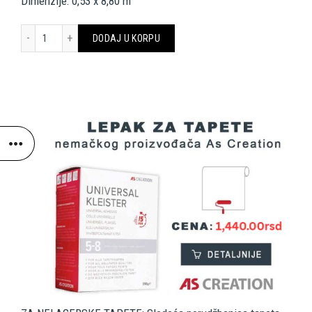
Dimenzije: 0,53 x 8,80 m
AS CREATION TAPETE 398191 THE WALL 3 količina
DODAJ U KORPU