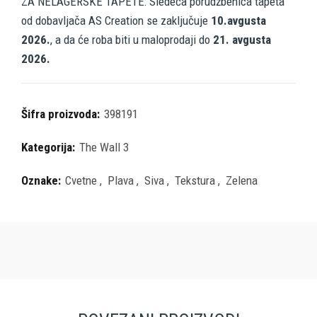
ZA NELAGERSKE TAPETE: Sledeća porudžbenica tapeta
od dobavljača AS Creation se zaključuje
10.avgusta
2026.
, a da će roba biti u maloprodaji do
21. avgusta
2026.
Šifra proizvoda:
398191
Kategorija:
The Wall 3
Oznake:
Cvetne
,
Plava
,
Siva
,
Tekstura
,
Zelena