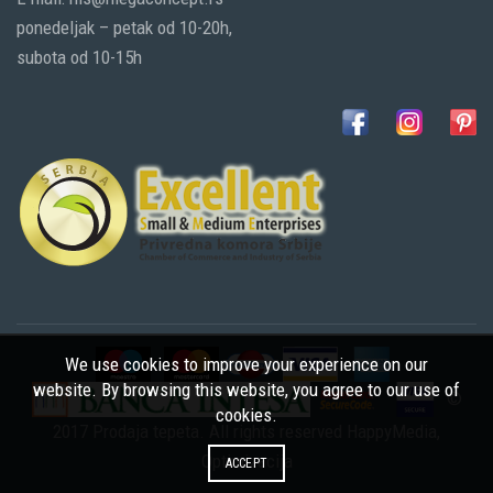
ponedeljak – petak od 10-20h,
subota od 10-15h
We use cookies to improve your experience on our
website. By browsing this website, you agree to our use of
©
cookies.
2017 Prodaja tepeta. All rights reserved
HappyMedia
,
Optimizacija
ACCEPT