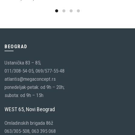
BEOGRAD
Ustanička 83 – 85;
011/308-54-05, 069/577-55-48
atlantis@megaconcept.rs
ponedeljak-petak: od 9h – 20h;
subota: od 9h – 15h
WEST 65, Novi Beograd
Omladinskih brigada 86ž
063/305-508, 063 395 068