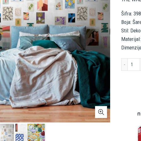
Šifra: 39
Boja: Šar
Stil: Dek
Materijal:
Dimenzije
AS 