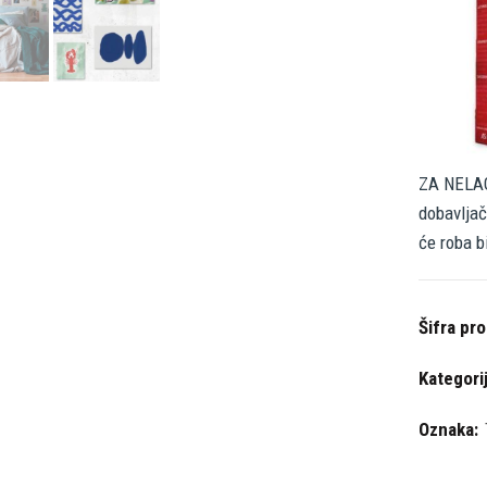
ZA NELAG
dobavljač
će roba b
Šifra pr
Kategori
Oznaka: