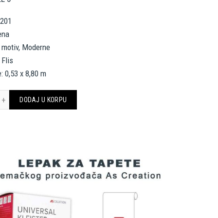
8201
ena
o motiv, Moderne
 Flis
: 0,53 x 8,80 m
CREATION TAPETE 398201 THE WALL 3 količina
DODAJ U KORPU