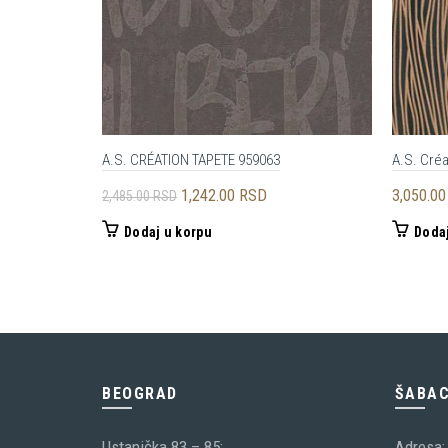
A.S. CRÉATION TAPETE 959063
A.S. Créa
Originalna
Trenutna
1,242.00
RSD
3,050.0
2,485.00
RSD
cena
cena
Dodaj u korpu
Dodaj
je
je:
bila:
1,242.00 RSD.
2,485.00 RSD.
BEOGRAD
ŠABA
Ustanička 83 – 85;
Adresa: