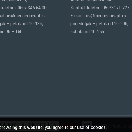
telefoni: 060/ 345 64 00
Kontakt telefon: 069/3171-727
 sabac@megaconcept.rs
E mail: nis@megaconcept.rs
ak – petak: od 10-18h;
ponedeljak – petak od 10-20h,
 od 9h – 15h
subota od 10-15h
© 2017 Prodaja tep
rowsing this website, you agree to our use of cookies.