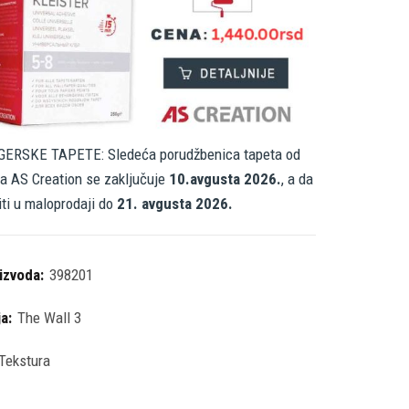
ERSKE TAPETE: Sledeća porudžbenica tapeta od
a AS Creation se zaključuje
10.avgusta 2026.
, a da
iti u maloprodaji do
21. avgusta 2026.
oizvoda:
398201
ja:
The Wall 3
Tekstura