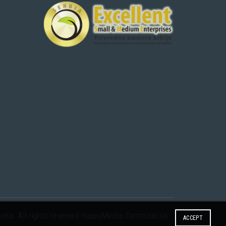
eta. All rights reserved
HappyMedia
,
Optimizacija
ACCEPT