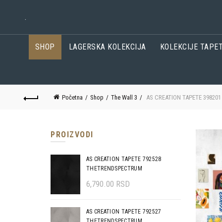
.
SHOP
LAGERSKA KOLEKCIJA
KOLEKCIJE TAPE
Početna
Shop
The Wall 3
AS CREATION TAPETE 398201
PROIZVODI
AS CREATION TAPETE 792528
THETRENDSPECTRUM
6,790.00
RSD
AS CREATION TAPETE 792527
THETRENDSPECTRUM