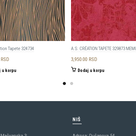
tion Tapete 324734
A.S. CRÉATION TAPETE 329873 MEM
0
RSD
3,950.00
RSD
 u korpu
Dodaj u korpu
C
NIŠ
 Mačvanska 3;
Adresa: Dušanova 54