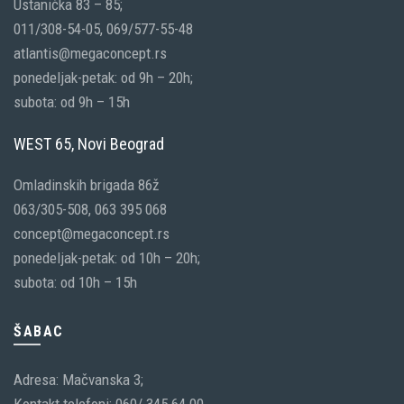
Ustanička 83 – 85;
011/308-54-05, 069/577-55-48
atlantis@megaconcept.rs
ponedeljak-petak: od 9h – 20h;
subota: od 9h – 15h
WEST 65, Novi Beograd
Omladinskih brigada 86ž
063/305-508, 063 395 068
concept@megaconcept.rs
ponedeljak-petak: od 10h – 20h;
subota: od 10h – 15h
ŠABAC
Adresa: Mačvanska 3;