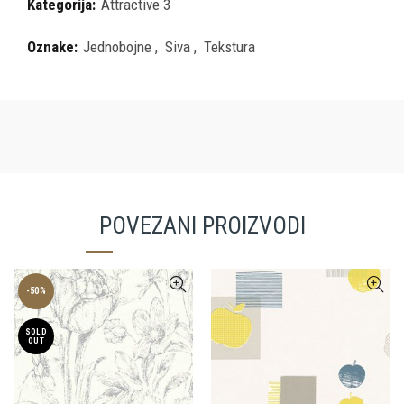
Kategorija:
Attractive 3
Oznake:
Jednobojne
,
Siva
,
Tekstura
POVEZANI PROIZVODI
-50%
SOLD
OUT