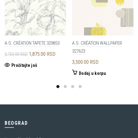
A.S. CRÉATION TAPETE 329853
A.S. CRÉATION WALLPAPER
327623
Originalna
Trenutna
1,875.00
RSD
3,750.00
RSD
cena
cena
3,500.00
RSD
Pročitajte još
je
je:
Dodaj u korpu
bila:
1,875.00 RSD.
3,750.00 RSD.
BEOGRAD