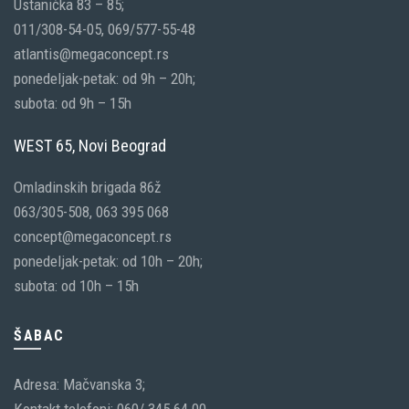
Ustanička 83 – 85;
011/308-54-05, 069/577-55-48
atlantis@megaconcept.rs
ponedeljak-petak: od 9h – 20h;
subota: od 9h – 15h
WEST 65, Novi Beograd
Omladinskih brigada 86ž
063/305-508, 063 395 068
concept@megaconcept.rs
ponedeljak-petak: od 10h – 20h;
subota: od 10h – 15h
ŠABAC
Adresa: Mačvanska 3;