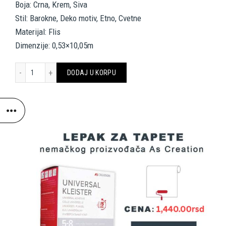
Boja: Crna, Krem, Siva
Stil: Barokne, Deko motiv, Etno, Cvetne
Materijal: Flis
Dimenzije: 0,53×10,05m
ARCHITECTS PAPER WALLPAPER «BAROQUE, FLORAL, BLACK, CREAM
DODAJ U KORPU