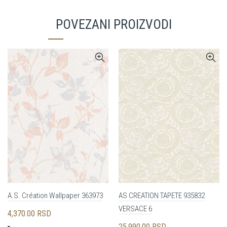
POVEZANI PROIZVODI
A.S. Création Wallpaper 363973
AS CREATION TAPETE 935832
VERSACE 6
4,370.00
RSD
25,990.00
RSD