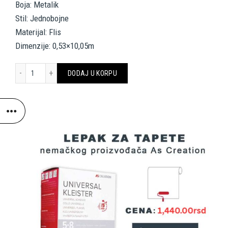
Boja: Metalik
Stil: Jednobojne
Materijal: Flis
Dimenzije: 0,53×10,05m
A.S. Création Wallpaper «Uni, Metallic» 304236 količina
DODAJ U KORPU