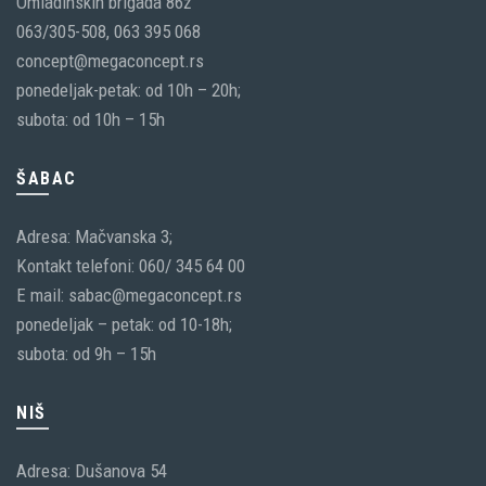
Omladinskih brigada 86ž
063/305-508, 063 395 068
concept@megaconcept.rs
ponedeljak-petak: od 10h – 20h;
subota: od 10h – 15h
ŠABAC
Adresa: Mačvanska 3;
Kontakt telefoni: 060/ 345 64 00
E mail: sabac@megaconcept.rs
ponedeljak – petak: od 10-18h;
subota: od 9h – 15h
NIŠ
Adresa: Dušanova 54