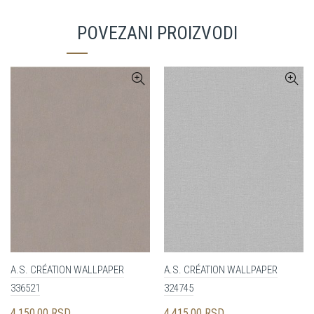
POVEZANI PROIZVODI
A.S. CRÉATION WALLPAPER
A.S. CRÉATION WALLPAPER
336521
324745
4,150.00
RSD
4,415.00
RSD