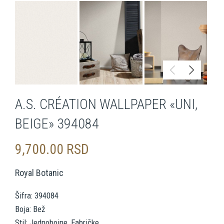
A.S. CRÉATION WALLPAPER «UNI,
BEIGE» 394084
9,700.00
RSD
Royal Botanic
Šifra: 394084
Boja: Bež
Stil: Jednobojne, Fabričke