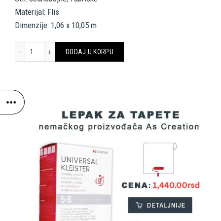
Materijal: Flis
Dimenzije: 1,06 x 10,05 m
A.S. CRÉATION WALLPAPER «UNI, BEIGE» 394084 količina
DODAJ U KORPU