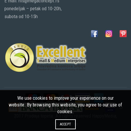
E mail: nis@megaconcept.rs
ponedeljak – petak od 10-20h,
subota od 10-15h
We use cookies to improve your experience on our
website. By browsing this website, you agree to our use of
©
cookies.
2017 Prodaja tepeta. All rights reserved
HappyMedia
,
Optimizacija
ACCEPT