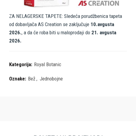
ZA NELAGERSKE TAPETE: Sledeća porudžbenica tapeta
od dobavljača AS Creation se zaključuje
10.avgusta
2026.
, a da će roba biti u maloprodaji do
21. avgusta
2026.
Kategorija:
Royal Botanic
Oznake:
Bež
,
Jednobojne