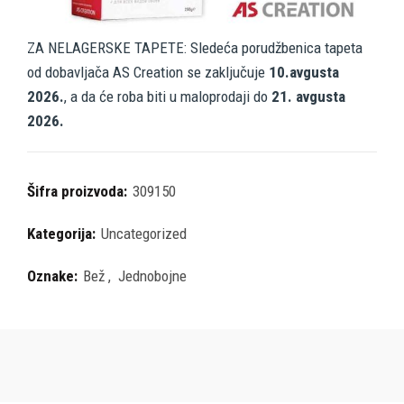
ZA NELAGERSKE TAPETE: Sledeća porudžbenica tapeta
od dobavljača AS Creation se zaključuje
10.avgusta
2026.
, a da će roba biti u maloprodaji do
21. avgusta
2026.
Šifra proizvoda:
309150
Kategorija:
Uncategorized
Oznake:
Bež
,
Jednobojne