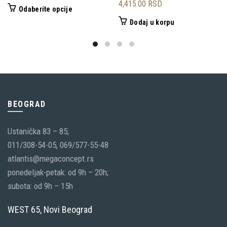
4,415.00
RSD
Ovaj
Odaberite opcije
proizvod
Dodaj u korpu
ima
više
varijanti.
Opcije
mogu
biti
BEOGRAD
izabrane
Ustanička 83 – 85;
na
011/308-54-05, 069/577-55-48
stranici
atlantis@megaconcept.rs
proizvoda.
ponedeljak-petak: od 9h – 20h;
subota: od 9h – 15h
WEST 65, Novi Beograd