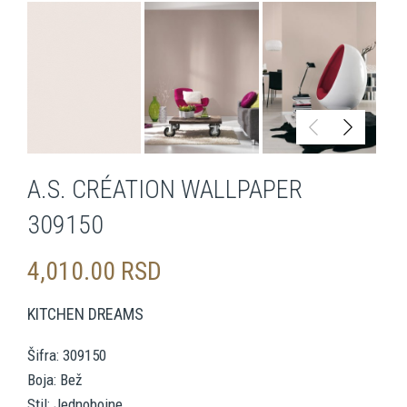
A.S. CRÉATION WALLPAPER
309150
4,010.00
RSD
KITCHEN DREAMS
Šifra: 309150
Boja: Bež
Stil: Jednobojne