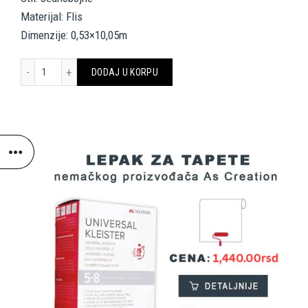
Materijal: Flis
Dimenzije: 0,53×10,05m
A.S. CRÉATION WALLPAPER 309150 količina
DODAJ U KORPU