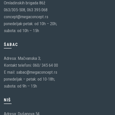
Omladinskih brigada 86ž
063/305-508, 063 395 068
concept@megaconcept.rs
ponedeljak-petak: od 10h – 20h;
subota: od 10h – 15h
ŠABAC
Adresa: Mačvanska 3;
Kontakt telefoni: 060/ 345 64 00
E mail: sabac@megaconcept.rs
ponedeljak – petak: od 10-18h;
subota: od 9h – 15h
NIŠ
Adresa: Dušanova 54