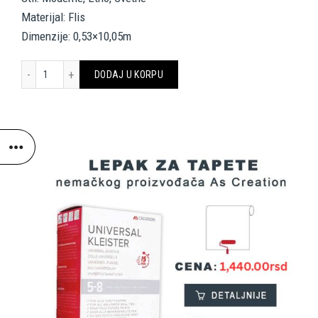
Materijal: Flis
Dimenzije: 0,53×10,05m
A.S. Création Wallpaper «Floral, Black, Grey, Pink, Red» 374662 količ
DODAJ U KORPU