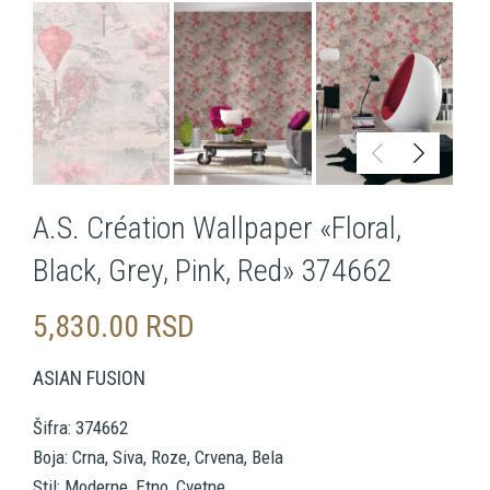
A.S. Création Wallpaper «Floral,
Black, Grey, Pink, Red» 374662
5,830.00
RSD
ASIAN FUSION
Šifra: 374662
Boja: Crna, Siva, Roze, Crvena, Bela
Stil: Moderne, Etno, Cvetne