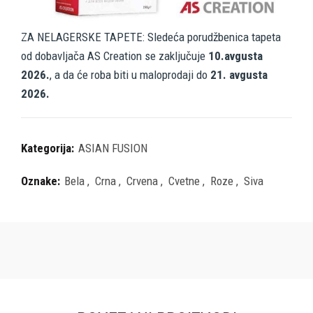
ZA NELAGERSKE TAPETE: Sledeća porudžbenica tapeta
od dobavljača AS Creation se zaključuje
10.avgusta
2026.
, a da će roba biti u maloprodaji do
21. avgusta
2026.
Kategorija:
ASIAN FUSION
Oznake:
Bela
,
Crna
,
Crvena
,
Cvetne
,
Roze
,
Siva