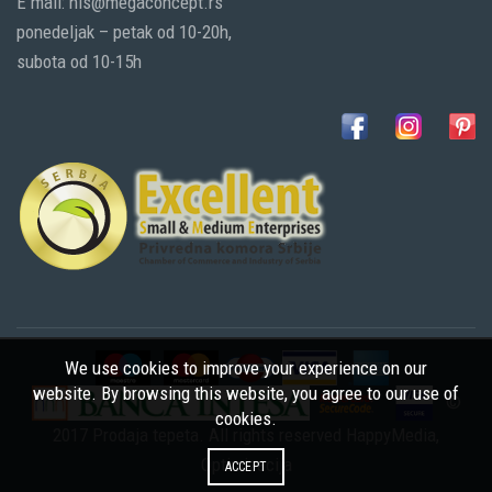
E mail: nis@megaconcept.rs
ponedeljak – petak od 10-20h,
subota od 10-15h
We use cookies to improve your experience on our
website. By browsing this website, you agree to our use of
©
cookies.
2017 Prodaja tepeta. All rights reserved
HappyMedia
,
Optimizacija
ACCEPT