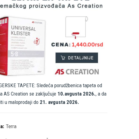
ERSKE TAPETE: Sledeća porudžbenica tapeta od
a AS Creation se zaključuje
10.avgusta 2026.
, a da
iti u maloprodaji do
21. avgusta 2026.
ja:
Terra