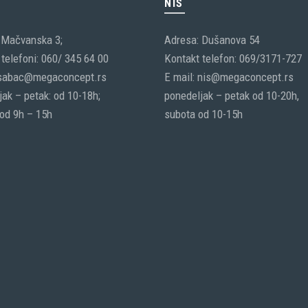
C
NIŠ
 Mačvanska 3;
Adresa: Dušanova 54
telefoni: 060/ 345 64 00
Kontakt telefon: 069/3171-727
 sabac@megaconcept.rs
E mail: nis@megaconcept.rs
ak – petak: od 10-18h;
ponedeljak – petak od 10-20h,
 od 9h – 15h
subota od 10-15h