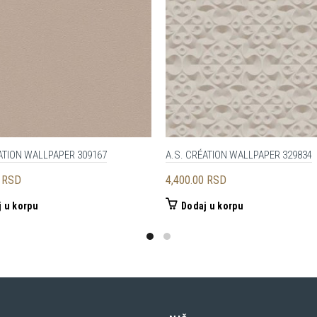
ATION WALLPAPER 309167
A.S. CRÉATION WALLPAPER 329834
0
RSD
4,400.00
RSD
 u korpu
Dodaj u korpu