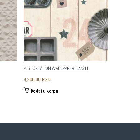
A.S. CRÉATION WALLPAPER 327311
LIVINGWALLS
4,200.00
RSD
4,600.00
RS
Dodaj u korpu
Dodaj u 