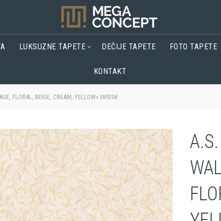
TA
LUKSUZNE TAPETE
DEČIJE TAPETE
FOTO TAPETE
KONTAKT
GE, FLORAL, BEIGE, CREAM, YELLOW» 389204
A.S
WAL
FLO
YEL