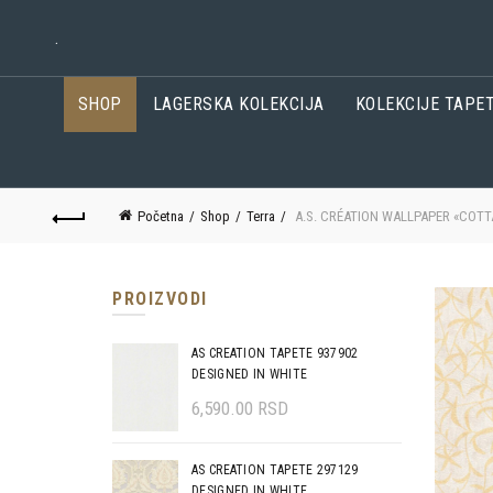
.
SHOP
LAGERSKA KOLEKCIJA
KOLEKCIJE TAPE
Početna
Shop
Terra
A.S. CRÉATION WALLPAPER «COTTA
PROIZVODI
AS CREATION TAPETE 937902
DESIGNED IN WHITE
6,590.00
RSD
AS CREATION TAPETE 297129
DESIGNED IN WHITE