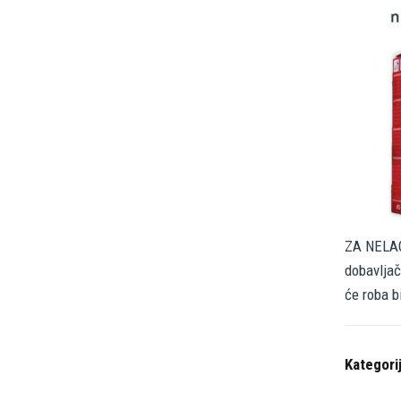
ZA NELAG
dobavljač
će roba b
Kategori