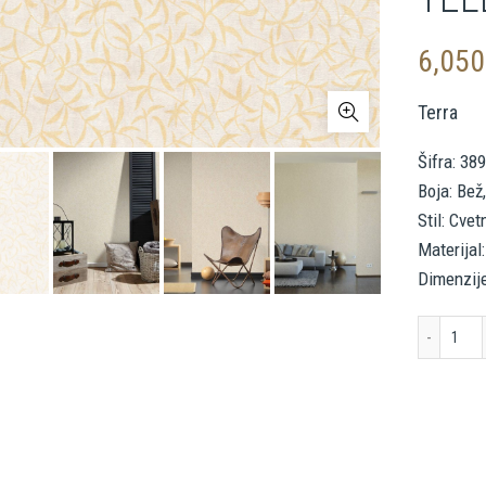
6,05
Terra
Šifra: 38
Boja: Bež
Stil: Cvet
Materijal:
Dimenzije
A.S