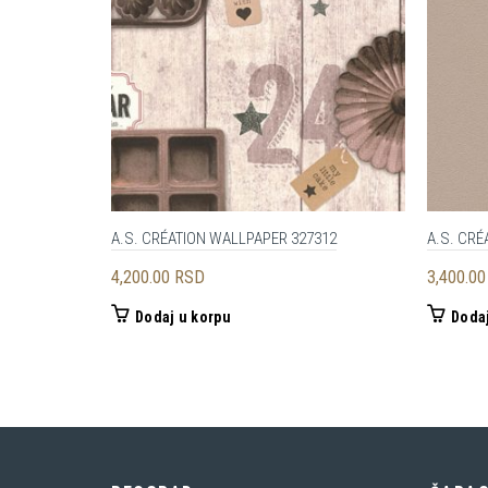
A.S. CRÉATION WALLPAPER 327312
A.S. CRÉ
4,200.00
RSD
3,400.0
Dodaj u korpu
Dodaj