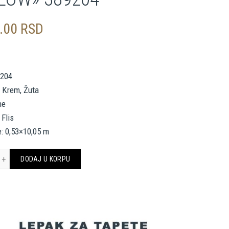
0.00
RSD
9204
, Krem, Žuta
ne
 Flis
: 0,53×10,05 m
. CRÉATION WALLPAPER «COTTAGE, FLORAL, BEIGE, CREAM, YELLOW» 389204 kol
DODAJ U KORPU