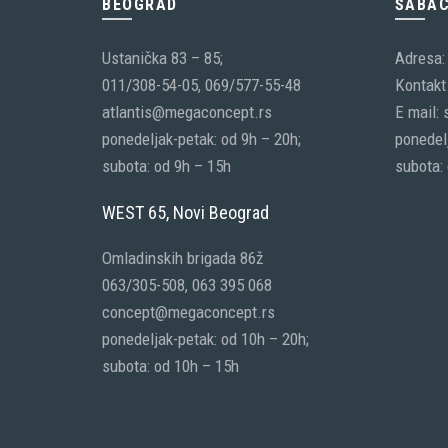
BEOGRAD
ŠABA
Ustanička 83 – 85;
Adresa:
011/308-54-05, 069/577-55-48
Kontakt 
atlantis@megaconcept.rs
E mail:
ponedeljak-petak: od 9h – 20h;
ponedelj
subota: od 9h – 15h
subota:
WEST 65, Novi Beograd
Omladinskih brigada 86ž
063/305-508, 063 395 068
concept@megaconcept.rs
ponedeljak-petak: od 10h – 20h;
subota: od 10h – 15h