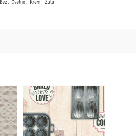
Bež
,
Cvetne
,
Krem
,
Žuta