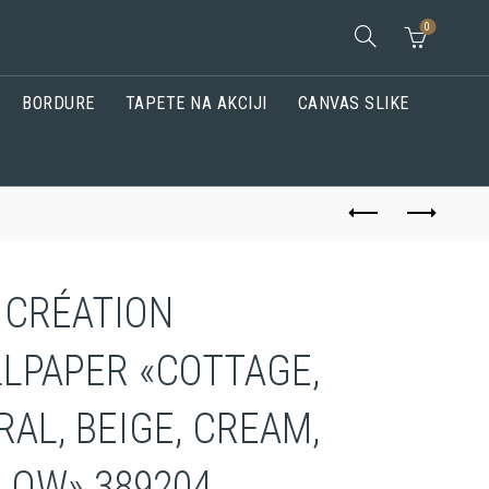
0
BORDURE
TAPETE NA AKCIJI
CANVAS SLIKE
. CRÉATION
LPAPER «COTTAGE,
RAL, BEIGE, CREAM,
LOW» 389204