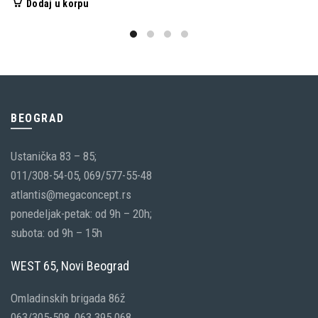
proizvod
Dodaj u korpu
1,0
ima
do
više
4,7
varijanti.
Opcije
mogu
biti
BEOGRAD
izabrane
Ustanička 83 – 85;
na
011/308-54-05, 069/577-55-48
stranici
atlantis@megaconcept.rs
proizvoda.
ponedeljak-petak: od 9h – 20h;
subota: od 9h – 15h
WEST 65, Novi Beograd
Omladinskih brigada 86ž
063/305-508, 063 395 068