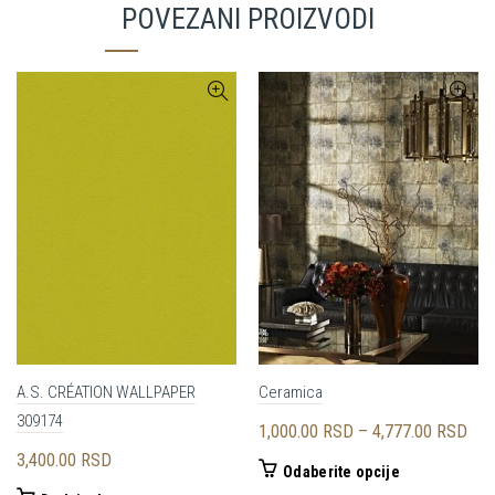
POVEZANI PROIZVODI
A.S. CRÉATION WALLPAPER
Ceramica
309174
Ras
1,000.00
RSD
–
4,777.00
RSD
cen
3,400.00
RSD
Ovaj
Odaberite opcije
od