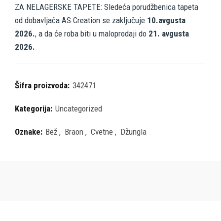
ZA NELAGERSKE TAPETE: Sledeća porudžbenica tapeta
od dobavljača AS Creation se zaključuje
10.avgusta
2026.
, a da će roba biti u maloprodaji do
21. avgusta
2026.
Šifra proizvoda:
342471
Kategorija:
Uncategorized
Oznake:
Bež
,
Braon
,
Cvetne
,
Džungla