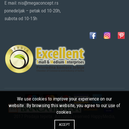
E mail: nis@megaconcept.rs
ponedeljak – petak od 10-20h,
subota od 10-15h
We use cookies to improve your experience on our
website. By browsing this website, you agree to our use of
©
cookies.
2017 Prodaja tepeta. All rights reserved
HappyMedia
,
Optimizacija
ACCEPT