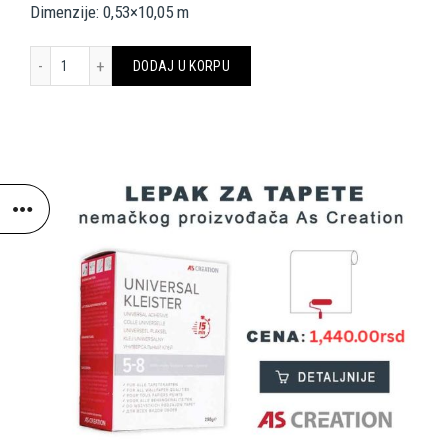
Dimenzije: 0,53×10,05 m
A.S. Création Wallpaper 342471 količina
DODAJ U KORPU