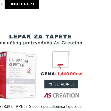
tos količina
DODAJ U KORPU
984.00 RSD
do
1,200.00 RSD
ERSKE TAPETE: Sledeća porudžbenica tapeta od