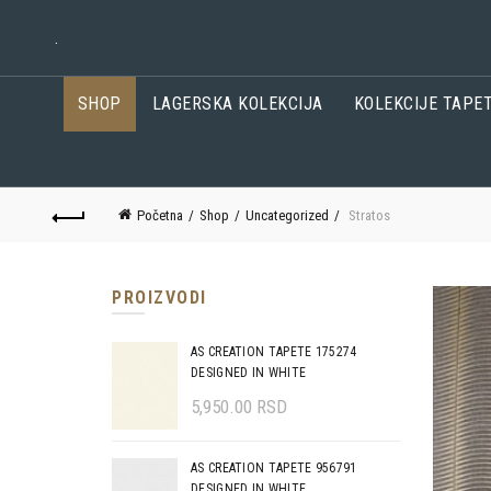
.
SHOP
LAGERSKA KOLEKCIJA
KOLEKCIJE TAPE
Početna
Shop
Uncategorized
Stratos
PROIZVODI
AS CREATION TAPETE 175274
DESIGNED IN WHITE
5,950.00
RSD
AS CREATION TAPETE 956791
DESIGNED IN WHITE