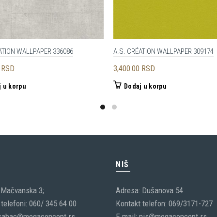
ATION WALLPAPER 336086
A.S. CRÉATION WALLPAPER 309174
0
RSD
3,400.00
RSD
 u korpu
Dodaj u korpu
C
NIŠ
 Mačvanska 3;
Adresa: Dušanova 54
telefoni: 060/ 345 64 00
Kontakt telefon: 069/3171-727
 sabac@megaconcept.rs
E mail: nis@megaconcept.rs