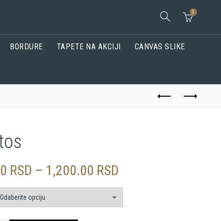
0
BORDURE
TAPETE NA AKCIJI
CANVAS SLIKE
tos
Raspon
00
RSD
–
1,200.00
RSD
cena:
od