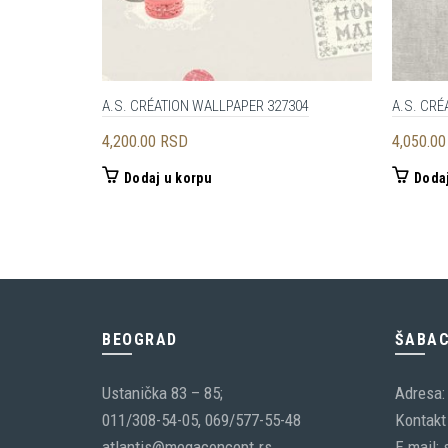
A.S. CRÉATION WALLPAPER 327304
A.S. CRÉ
4,200.00
RSD
4,050.0
Dodaj u korpu
Dodaj
BEOGRAD
ŠABA
Ustanička 83 – 85;
Adresa:
011/308-54-05, 069/577-55-48
Kontakt 
atlantis@megaconcept.rs
E mail: