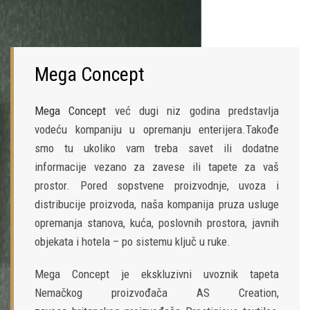
Mega Concept
Mega Concept
već dugi niz godina predstavlja
vodeću kompaniju u opremanju enterijera.Takođe
smo tu ukoliko vam treba savet ili dodatne
informacije vezano za zavese ili tapete za vaš
prostor. Pored sopstvene proizvodnje, uvoza i
distribucije proizvoda, naša kompanija pruza usluge
opremanja stanova, kuća, poslovnih prostora, javnih
objekata i hotela – po sistemu ključ u ruke.
Mega Concept je ekskluzivni uvoznik tapeta
Nemačkog proizvođača AS Creation,