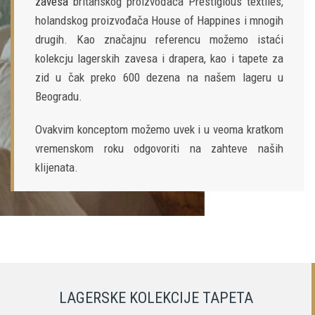
zavesa
britanskog proizvođača Prestigious textiles,
holandskog proizvođača House of Happines i mnogih
drugih. Kao značajnu referencu možemo istaći
kolekcju lagerskih zavesa i drapera, kao i tapete za
zid u čak preko 600 dezena na našem lageru u
Beogradu.
Ovakvim konceptom možemo uvek i u veoma kratkom
vremenskom roku odgovoriti na zahteve naših
klijenata.
LAGERSKE KOLEKCIJE TAPETA