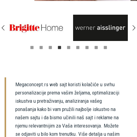
Megaconcept.rs web sajt koristi kolačiće u svrhu
personalizacije prema vašim željama, optimalizaciji
iskustva u pretraživanju, analiziranja vašeg
ponašanja kako bi vam pružili najbolje iskustvo na
našem sajtu i da bismo učinili naš sajt i reklame na
njemu relevantnijim za Vaša interesovanja. Možete
se odjaviti u bilo kom trenutku. Više detalja u našim