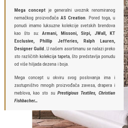
Mega concept
je generalni uvoznik renomiranog
nemačkog proizvođača
AS Creation
. Pored toga, u
ponudi imamo luksuzne kolekcije svetskih brendova
kao što su:
Armani, Missoni, Sirpi, JWall, KT
Exclusive, Phillip Jefferies, Ralph Lauren,
Designer Guild
…U našem asortimanu se nalazi preko
sto različitih
kolekcija tapeta
, što predstavlja ponudu
od više hiljada dezena i boja.
Mega concept u okviru svog poslovanja ima i
zastupništvo mnogih proizvođača zavesa, drapera i
meblova, kao sto su
Prestigious Textiles, Christian
Fishbacher…