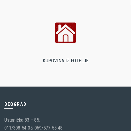
KUPOVINA IZ FOTELJE
BEOGRAD
Ustanička 83 – 85;
011/308-54-05, 069/577-55-48