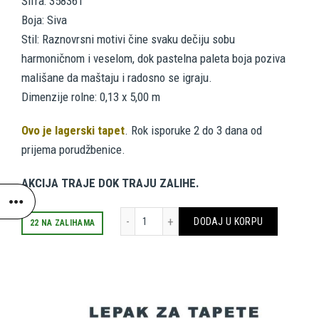
Šifra: 358361
Boja: Siva
bila:
1,225.00 RSD.
Stil: Raznovrsni motivi čine svaku dečiju sobu
2,450.00 RSD.
harmoničnom i veselom, dok pastelna paleta boja poziva
mališane da maštaju i radosno se igraju.
Dimenzije rolne: 0,13 x 5,00 m
Ovo je lagerski tapet
. Rok isporuke 2 do 3 dana od
prijema porudžbenice.
AKCIJA TRAJE DOK TRAJU ZALIHE.
AS CREATION BORDURE 358361 količina
DODAJ U KORPU
22 NA ZALIHAMA