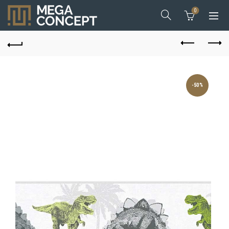
0
-50%