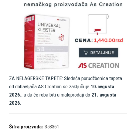
ZA NELAGERSKE TAPETE: Sledeća porudžbenica tapeta
od dobavljača AS Creation se zaključuje
10.avgusta
2026.
, a da će roba biti u maloprodaji do
21. avgusta
2026.
Šifra proizvoda:
358361