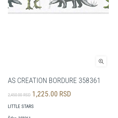
AS CREATION BORDURE 358361
Originalna
Trenutna
1,225.00
RSD
2,450.00
RSD
cena
cena
LITTLE STARS
je
je: