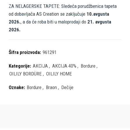
ZA NELAGERSKE TAPETE: Sledeća porudžbenica tapeta
od dobavljača AS Creation se zaključuje
10.avgusta
2026.
, a da će roba biti u maloprodaji do
21. avgusta
2026.
Šifra proizvoda:
961291
Kategorije:
AKCIJA
,
AKCIJA 40%
,
Bordure
,
OILILY BORDÜRE
,
OILILY HOME
Oznake:
Bordure
,
Braon
,
Dečije