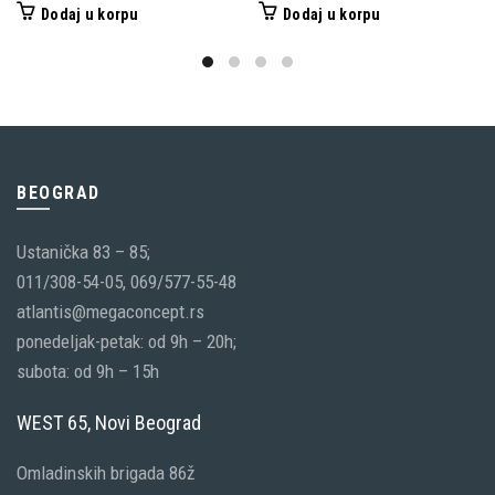
cena
cena
cena
cena
Dodaj u korpu
Dodaj u korpu
je
je:
je
je:
bila:
2,115.00 RSD.
bila:
1,225.0
4,250.00 RSD.
2,450.00 RSD.
BEOGRAD
Ustanička 83 – 85;
011/308-54-05, 069/577-55-48
atlantis@megaconcept.rs
ponedeljak-petak: od 9h – 20h;
subota: od 9h – 15h
WEST 65, Novi Beograd
Omladinskih brigada 86ž