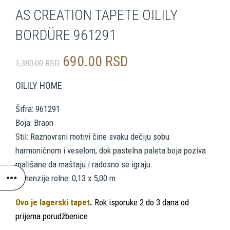
AS CREATION TAPETE OILILY
BORDÜRE 961291
Originalna
Trenutna
690.00
RSD
1,380.00
RSD
cena
cena
OILILY HOME
je
je:
Šifra: 961291
Boja: Braon
bila:
690.00 RSD.
Stil: Raznovrsni motivi čine svaku dečiju sobu
1,380.00 RSD.
harmoničnom i veselom, dok pastelna paleta boja poziva
mališane da maštaju i radosno se igraju.
Dimenzije rolne: 0,13 x 5,00 m
Ovo je lagerski tapet
.
Rok isporuke 2 do 3 dana od
prijema porudžbenice.