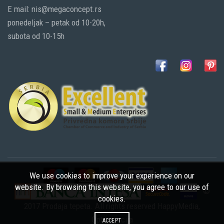
E mail: nis@megaconcept.rs
ponedeljak – petak od 10-20h,
subota od 10-15h
We use cookies to improve your experience on our
website. By browsing this website, you agree to our use of
©
cookies.
2017 Prodaja tepeta. All rights reserved
HappyMedia
,
Optimizacija
ACCEPT