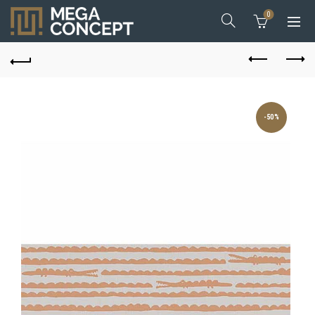
0
-50%