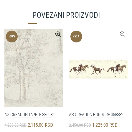
POVEZANI PROIZVODI
-50%
-50%
AS CREATION TAPETE 336031
AS CREATION BORDURE 358382
Originalna
Trenutna
Originalna
Trenutn
2,115.00
RSD
1,225.00
RSD
4,250.00
RSD
2,450.00
RSD