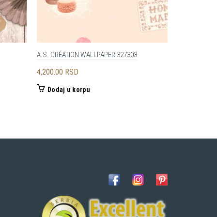
A.S. CRÉATION WALLPAPER 327303
LIVINGWALLS
4,200.00
RSD
4,950.00
RS
Dodaj u korpu
Dodaj u 