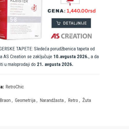
ERSKE TAPETE: Sledeća porudžbenica tapeta od
a AS Creation se zaključuje
10.avgusta 2026.
, a da
iti u maloprodaji do
21. avgusta 2026.
ja:
RetroChic
Braon
,
Geometrija
,
Narandžasta
,
Retro
,
Žuta