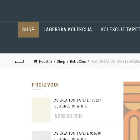
.
SHOP
LAGERSKA KOLEKCIJA
KOLEKCIJE TAPE
Početna
Shop
RetroChic
A.S. CRÉATION TAPETE 39536
PROIZVODI
AS CREATION TAPETE 175274
DESIGNED IN WHITE
5,950.00
RSD
AS CREATION TAPETE 956791
DESIGNED IN WHITE