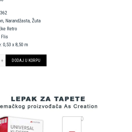
5362
on, Narandžasta, Žuta
ičke Retro
 Flis
: 0,53 x 8,50 m
. CRÉATION TAPETE 395362 RETRO CHIC količina
DODAJ U KORPU