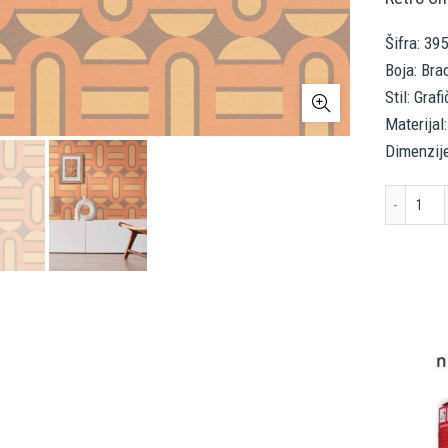
Šifra: 39
Boja: Bra
Stil: Graf
Materijal:
Dimenzije
A.S