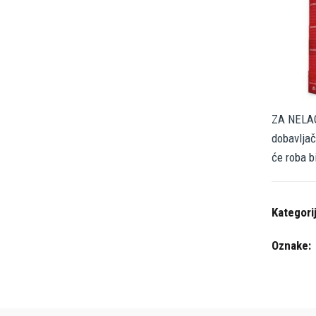
ZA NELAG
dobavljač
će roba b
Kategori
Oznake: