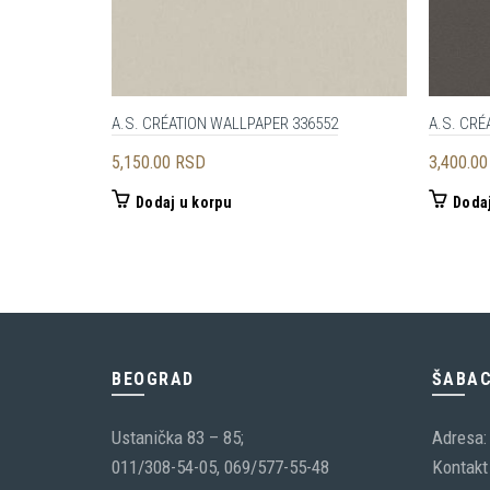
A.S. CRÉATION WALLPAPER 336552
A.S. CRÉ
5,150.00
RSD
3,400.0
Dodaj u korpu
Dodaj
BEOGRAD
ŠABA
Ustanička 83 – 85;
Adresa:
011/308-54-05, 069/577-55-48
Kontakt 