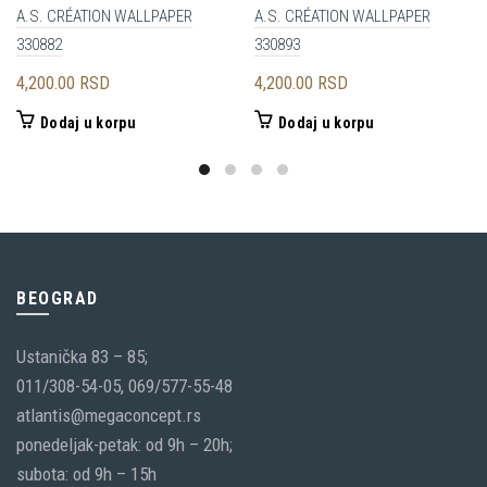
A.S. CRÉATION WALLPAPER
A.S. CRÉATION WALLPAPER
330882
330893
4,200.00
RSD
4,200.00
RSD
Dodaj u korpu
Dodaj u korpu
BEOGRAD
Ustanička 83 – 85;
011/308-54-05, 069/577-55-48
atlantis@megaconcept.rs
ponedeljak-petak: od 9h – 20h;
subota: od 9h – 15h