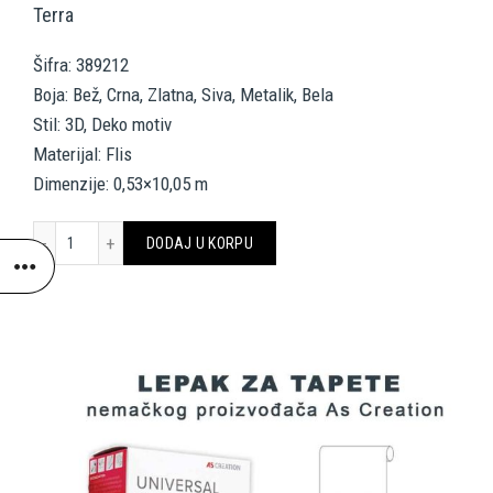
Terra
Šifra: 389212
Boja: Bež, Crna, Zlatna, Siva, Metalik, Bela
Stil: 3D, Deko motiv
Materijal: Flis
Dimenzije: 0,53×10,05 m
A.S. CRÉATION WALLPAPER «COTTAGE, 3D, BEIGE, BLACK, GOLD, GRE
DODAJ U KORPU