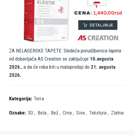
ZA NELAGERSKE TAPETE: Sledeća porudžbenica tapeta
od dobavljača AS Creation se zaključuje
10.avgusta
2026.
, a da će roba biti u maloprodaji do
21. avgusta
2026.
Kategorija:
Terra
Oznake:
3D
,
Bela
,
Bež
,
Crna
,
Siva
,
Tekstura
,
Zlatna