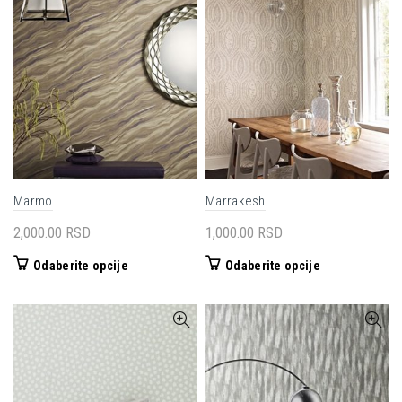
Opcije
mogu
biti
izabrane
na
stranici
proizvoda.
Marmo
Marrakesh
2,000.00
RSD
1,000.00
RSD
Ovaj
Ovaj
Odaberite opcije
Odaberite opcije
proizvod
proizvod
ima
ima
više
više
varijanti.
varijanti.
Opcije
Opcije