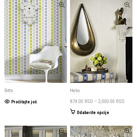
ima
do
više
4,77
varijanti.
Opcije
mogu
biti
izabrane
na
stranici
proizvoda.
Ditto
Helio
Raspo
874.00
RSD
–
2,000.00
RSD
Pročitajte još
cena:
Ovaj
Odaberite opcije
od
proizvod
874.0
ima
do
više