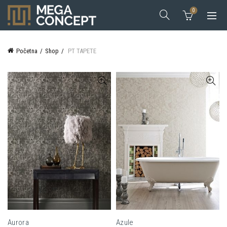
0
Početna
Shop
PT TAPETE
Aurora
Azule