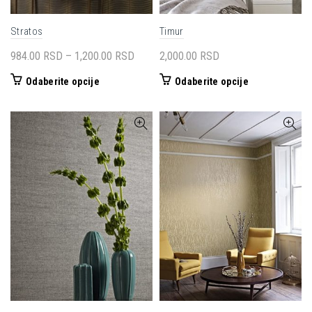
Stratos
Timur
Raspon
984.00
RSD
–
1,200.00
RSD
2,000.00
RSD
cena:
Ovaj
Ovaj
Odaberite opcije
Odaberite opcije
od
proizvod
proizvod
984.00 RSD
ima
ima
do
više
više
1,200.00 RSD
varijanti.
varijanti.
Opcije
Opcije
mogu
mogu
biti
biti
izabrane
izabrane
na
na
stranici
stranici
proizvoda.
proizvoda.