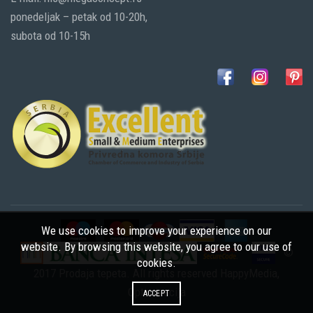
ponedeljak – petak od 10-20h,
subota od 10-15h
We use cookies to improve your experience on our
website. By browsing this website, you agree to our use of
©
cookies.
2017 Prodaja tepeta. All rights reserved
HappyMedia
,
Optimizacija
ACCEPT