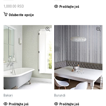
1,000.00
RSD
Pročitajte još
Ovaj
Odaberite opcije
proizvod
ima
više
varijanti.
Opcije
mogu
biti
izabrane
na
stranici
proizvoda.
Bakari
Burundi
Pročitajte još
Pročitajte još