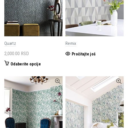
izabrane
na
stranici
proizvoda.
Quartz
Remix
2,000.00
RSD
Pročitajte još
Ovaj
Odaberite opcije
proizvod
ima
više
varijanti.
Opcije
mogu
biti
izabrane