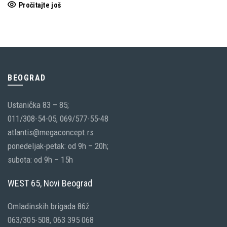
Pročitajte još
BEOGRAD
Ustanička 83 – 85;
011/308-54-05, 069/577-55-48
atlantis@megaconcept.rs
ponedeljak-petak: od 9h – 20h;
subota: od 9h – 15h
WEST 65, Novi Beograd
Omladinskih brigada 86ž
063/305-508, 063 395 068