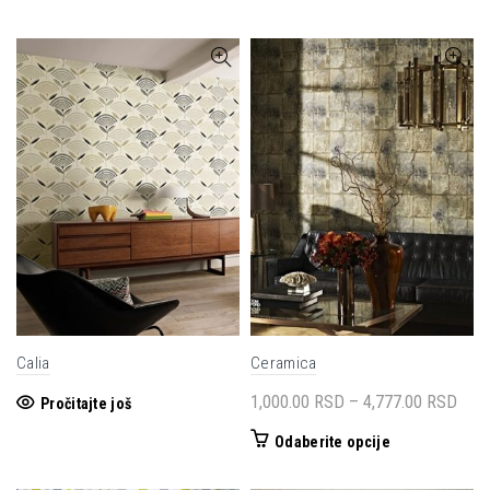
Calia
Ceramica
Rasp
1,000.00
RSD
–
4,777.00
RSD
Pročitajte još
cena
Ovaj
Odaberite opcije
od
proizvod
1,00