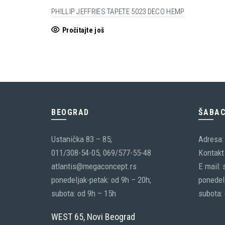
PHILLIP JEFFRIES TAPETE 5023 DECO HEMP
Pročitajte još
BEOGRAD
ŠABA
Ustanička 83 – 85;
Adresa:
011/308-54-05, 069/577-55-48
Kontakt 
atlantis@megaconcept.rs
E mail:
ponedeljak-petak: od 9h – 20h;
ponedelj
subota: od 9h – 15h
subota:
WEST 65, Novi Beograd