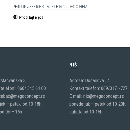
PHILLIP JEFFRIES TAPETE 5022 DECO HEMP
Pročitajte još
C
NIŠ
 Mačvanska 3;
Adresa: Dušanova 54
telefoni: 060/ 345 64 00
Kontakt telefon: 069/3171-727
 sabac@megaconcept.rs
E mail: nis@megaconcept.rs
ak – petak: od 10-18h;
ponedeljak – petak od 10-20h,
 od 9h – 15h
subota od 10-15h