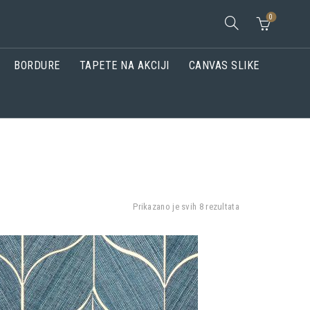
0
BORDURE
TAPETE NA AKCIJI
CANVAS SLIKE
Sortirano
Prikazano je svih 8 rezultata
po
popularnosti