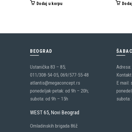
Dodaj u korpu
Dodaj
BEOGRAD
ŠABA
Ustanička 83 – 85;
Adresa:
011/308-54-05, 069/577-55-48
Kontakt 
atlantis@megaconcept.rs
E mail:
ponedeljak-petak: od 9h – 20h;
ponedelj
subota: od 9h – 15h
subota:
WEST 65, Novi Beograd
Omladinskih brigada 86ž