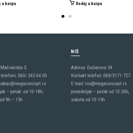
 u korpu
Dodaj u korpu
C
NIŠ
 Mačvanska 3;
Adresa: Dušanova 54
telefoni: 060/ 345 64 00
Kontakt telefon: 069/3171-727
 sabac@megaconcept.rs
E mail: nis@megaconcept.rs
ak – petak: od 10-18h;
ponedeljak – petak od 10-20h,
 od 9h – 15h
subota od 10-15h