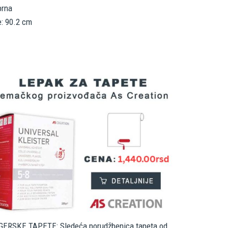
brna
e: 90.2 cm
ERSKE TAPETE: Sledeća porudžbenica tapeta od