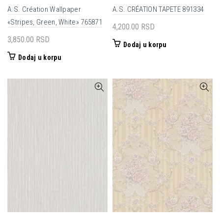
A.S. Création Wallpaper
A.S. CRÉATION TAPETE 891334
«Stripes, Green, White» 765871
4,200.00
RSD
3,850.00
RSD
Dodaj u korpu
Dodaj u korpu