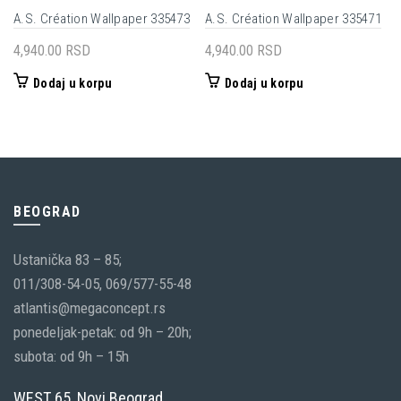
A.S. Création Wallpaper 335473
A.S. Création Wallpaper 335471
4,940.00
RSD
4,940.00
RSD
Dodaj u korpu
Dodaj u korpu
BEOGRAD
Ustanička 83 – 85;
011/308-54-05, 069/577-55-48
atlantis@megaconcept.rs
ponedeljak-petak: od 9h – 20h;
subota: od 9h – 15h
WEST 65, Novi Beograd