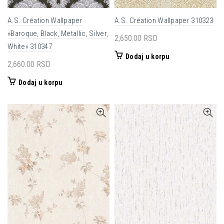
A.S. Création Wallpaper
A.S. Création Wallpaper 310323
«Baroque, Black, Metallic, Silver,
2,650.00
RSD
White» 310347
Dodaj u korpu
2,660.00
RSD
Dodaj u korpu