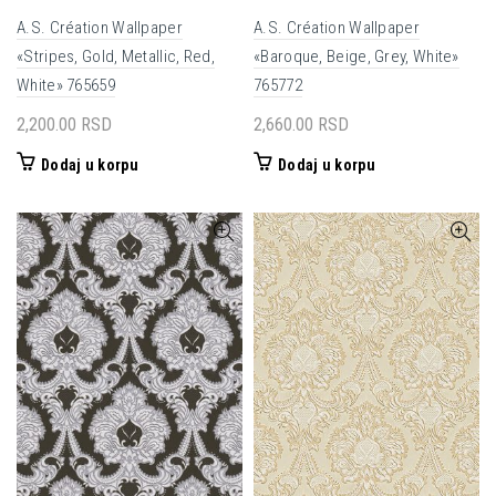
A.S. Création Wallpaper
A.S. Création Wallpaper
«Stripes, Gold, Metallic, Red,
«Baroque, Beige, Grey, White»
White» 765659
765772
2,200.00
RSD
2,660.00
RSD
Dodaj u korpu
Dodaj u korpu