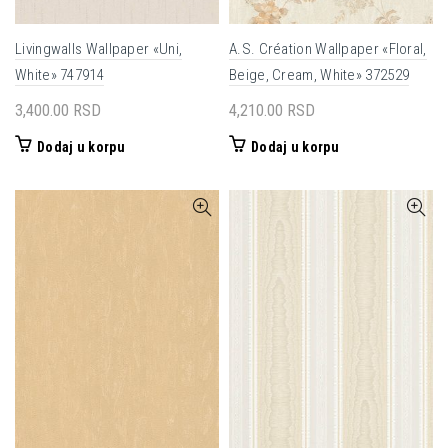
Livingwalls Wallpaper «Uni,
A.S. Création Wallpaper «Floral,
White» 747914
Beige, Cream, White» 372529
3,400.00
RSD
4,210.00
RSD
Dodaj u korpu
Dodaj u korpu