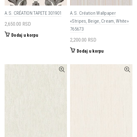
A.S. CRÉATION TAPETE 301901
A.S. Création Wallpaper
«Stripes, Beige, Cream, White»
2,650.00
RSD
765673
Dodaj u korpu
2,200.00
RSD
Dodaj u korpu