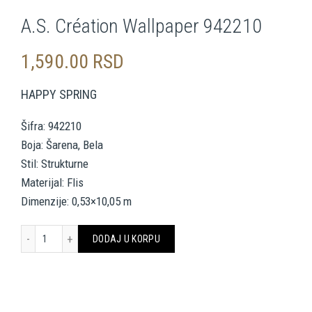
A.S. Création Wallpaper 942210
1,590.00
RSD
HAPPY SPRING
Šifra: 942210
Boja: Šarena, Bela
Stil: Strukturne
Materijal: Flis
Dimenzije: 0,53×10,05 m
A.S. Création Wallpaper 942210 količina
DODAJ U KORPU