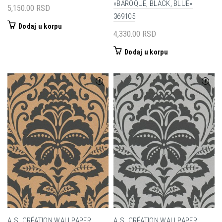
«BAROQUE, BLACK, BLUE»
5,150.00
RSD
369105
Dodaj u korpu
4,330.00
RSD
Dodaj u korpu
A.S. CRÉATION WALLPAPER
A.S. CRÉATION WALLPAPER