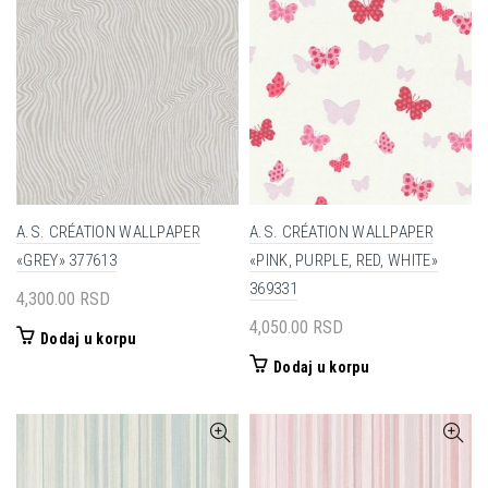
A.S. CRÉATION WALLPAPER
A.S. CRÉATION WALLPAPER
«GREY» 377613
«PINK, PURPLE, RED, WHITE»
369331
4,300.00
RSD
4,050.00
RSD
Dodaj u korpu
Dodaj u korpu