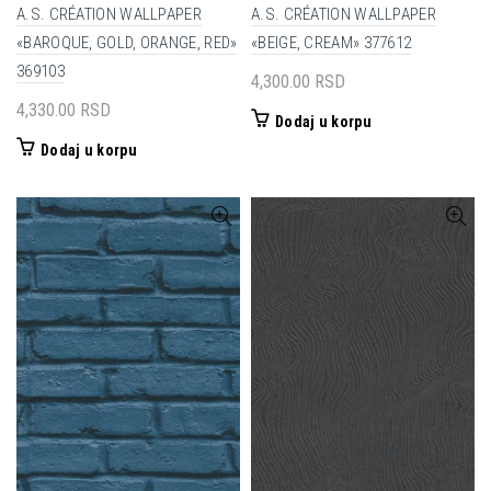
A.S. CRÉATION WALLPAPER
A.S. CRÉATION WALLPAPER
«BAROQUE, GOLD, ORANGE, RED»
«BEIGE, CREAM» 377612
369103
4,300.00
RSD
4,330.00
RSD
Dodaj u korpu
Dodaj u korpu