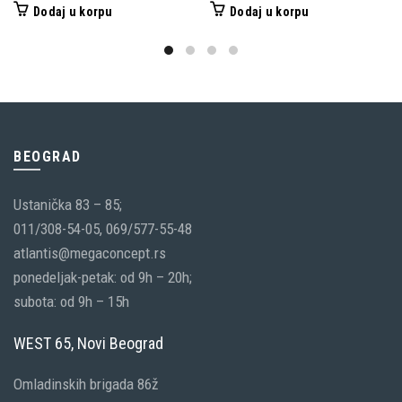
Dodaj u korpu
Dodaj u korpu
BEOGRAD
Ustanička 83 – 85;
011/308-54-05, 069/577-55-48
atlantis@megaconcept.rs
ponedeljak-petak: od 9h – 20h;
subota: od 9h – 15h
WEST 65, Novi Beograd
Omladinskih brigada 86ž