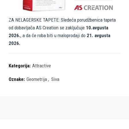
ZA NELAGERSKE TAPETE: Sledeća porudžbenica tapeta
od dobavljača AS Creation se zaključuje
10.avgusta
2026.
, a da će roba biti u maloprodaji do
21. avgusta
2026.
Kategorija:
Attractive
Oznake:
Geometrija
,
Siva