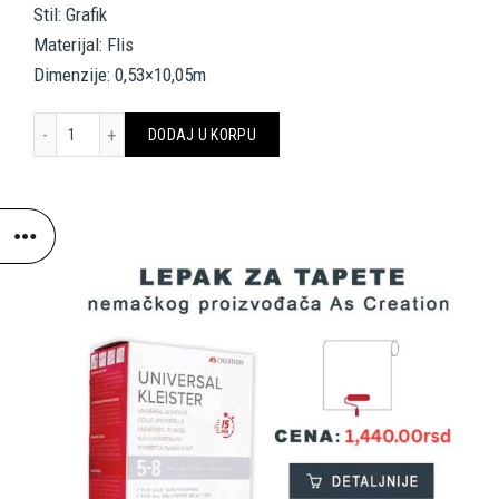
Stil: Grafik
Materijal: Flis
Dimenzije: 0,53×10,05m
A.S. CRÉATION WALLPAPER «GRAPHICS, GREY» 378322 količina
DODAJ U KORPU