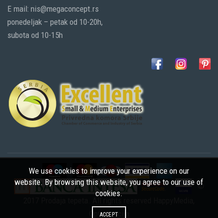
E mail: nis@megaconcept.rs
ponedeljak – petak od 10-20h,
subota od 10-15h
We use cookies to improve your experience on our
website. By browsing this website, you agree to our use of
©
cookies.
2017 Prodaja tepeta. All rights reserved
HappyMedia
,
Optimizacija
ACCEPT