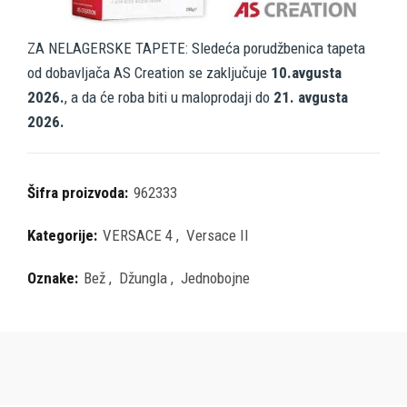
ZA NELAGERSKE TAPETE: Sledeća porudžbenica tapeta
od dobavljača AS Creation se zaključuje
10.avgusta
2026.
, a da će roba biti u maloprodaji do
21. avgusta
2026.
Šifra proizvoda:
962333
Kategorije:
VERSACE 4
,
Versace II
Oznake:
Bež
,
Džungla
,
Jednobojne