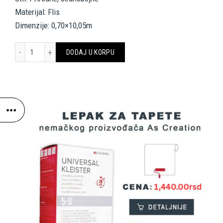
Materijal: Flis
Dimenzije: 0,70×10,05m
VERSACE HOME WALLPAPER 962333 količina
DODAJ U KORPU