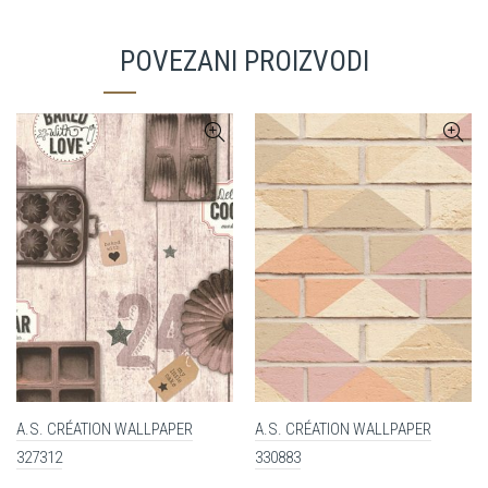
POVEZANI PROIZVODI
A.S. CRÉATION WALLPAPER
A.S. CRÉATION WALLPAPER
327312
330883