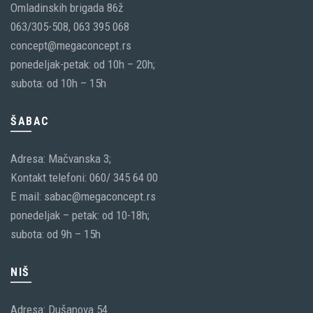
Omladinskih brigada 86ž
063/305-508, 063 395 068
concept@megaconcept.rs
ponedeljak-petak: od 10h – 20h;
subota: od 10h – 15h
ŠABAC
Adresa: Mačvanska 3;
Kontakt telefoni: 060/ 345 64 00
E mail: sabac@megaconcept.rs
ponedeljak – petak: od 10-18h;
subota: od 9h – 15h
NIŠ
Adresa: Dušanova 54