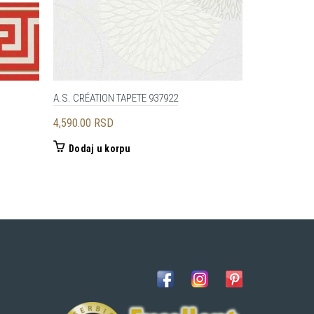
A.S. CRÉATION TAPETE 937922
A.S. CRÉATI
4,590.00
RSD
3,650.00
RS
Dodaj u korpu
Dodaj u 