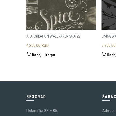
A.S. CRÉATION WALLPAPER 340722
LIVINGWA
4,250.00
RSD
3,750.0
Dodaj u korpu
Dodaj
BEOGRAD
ŠABA
Ustanička 83 – 85;
Adresa: