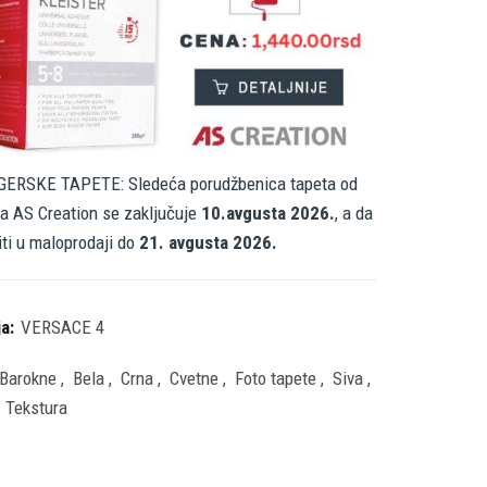
ERSKE TAPETE: Sledeća porudžbenica tapeta od
a AS Creation se zaključuje
10.avgusta 2026.
, a da
iti u maloprodaji do
21. avgusta 2026.
ja:
VERSACE 4
Barokne
,
Bela
,
Crna
,
Cvetne
,
Foto tapete
,
Siva
,
Tekstura