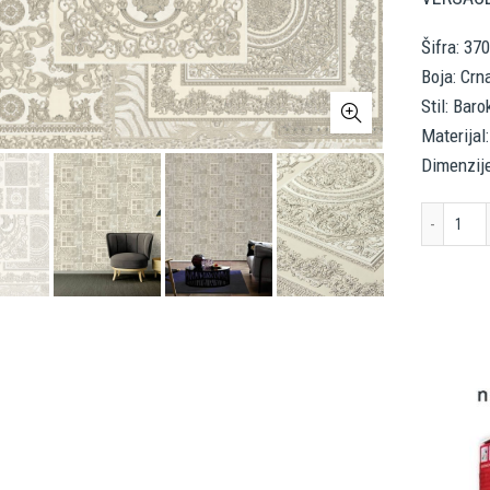
Šifra: 37
Boja: Crna
Stil: Bar
Materijal:
Dimenzije
Ver