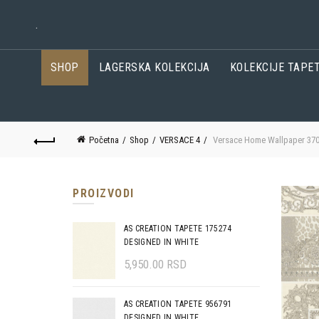
.
SHOP
LAGERSKA KOLEKCIJA
KOLEKCIJE TAPE
Početna
Shop
VERSACE 4
Versace Home Wallpaper 37
PROIZVODI
AS CREATION TAPETE 175274
DESIGNED IN WHITE
5,950.00
RSD
AS CREATION TAPETE 956791
DESIGNED IN WHITE