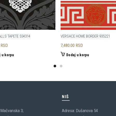
LLS TAPETE 554314
VERSACE HOME BORDER 935221
0
RSD
7,480.00
RSD
 u korpu
Dodaj u korpu
C
NIŠ
 Mačvanska 3;
Adresa: Dušanova 54