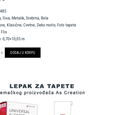
0485
, Siva, Metalik, Srebrna, Bela
okne, Klasične, Cvetne, Deko motiv, Foto tapete
 Flis
: 0,70×10,05 m
sace Home Wallpaper 370485 količina
DODAJ U KORPU