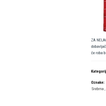
ZA NELAG
dobavljač
će roba b
Kategori
Oznake:
Srebrna
,