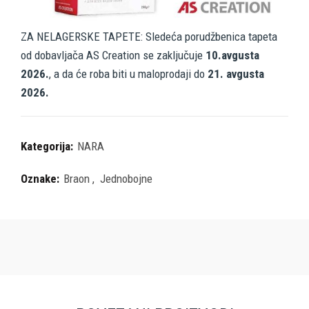
ZA NELAGERSKE TAPETE: Sledeća porudžbenica tapeta
od dobavljača AS Creation se zaključuje
10.avgusta
2026.
, a da će roba biti u maloprodaji do
21. avgusta
2026.
Kategorija:
NARA
Oznake:
Braon
,
Jednobojne