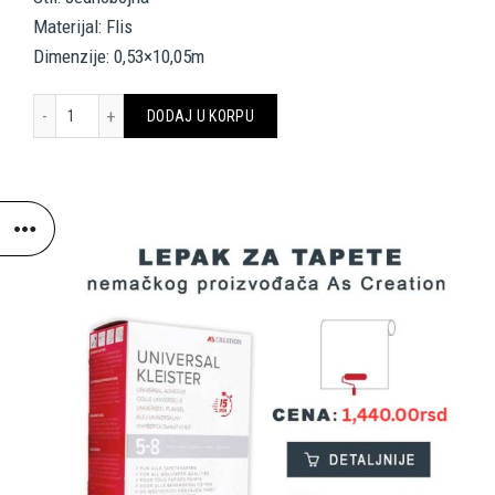
Materijal: Flis
Dimenzije: 0,53×10,05m
PRIVATE WALLS WALLPAPER «UNI, BROWN» 387454 količina
DODAJ U KORPU