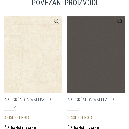
POVEZANI PROIZVODI
A.S. CRÉATION WALLPAPER
A.S. CRÉATION WALLPAPER
336084
309532
4,050.00
RSD
3,400.00
RSD
Dodaj u korpu
Dodaj u korpu