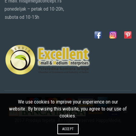
E mail: nis@megaconcept.rs
ponedeljak – petak od 10-20h,
subota od 10-15h
We use cookies to improve your experience on our
website. By browsing this website, you agree to our use of
©
cookies.
2017 Prodaja tepeta. All rights reserved
HappyMedia
,
Optimizacija
ACCEPT