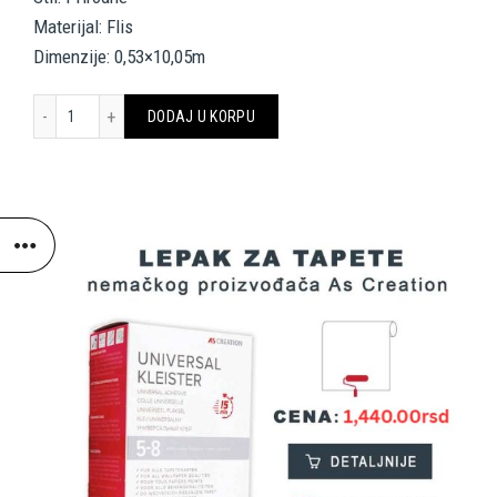
Materijal: Flis
Dimenzije: 0,53×10,05m
A.S. CRÉATION WALLPAPER 327322 količina
DODAJ U KORPU