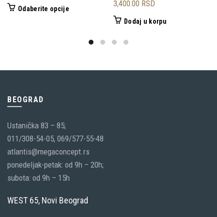
3,400.00
RSD
Ovaj
Odaberite opcije
proizvod
Dodaj u korpu
ima
više
varijanti.
Opcije
mogu
biti
BEOGRAD
izabrane
Ustanička 83 – 85;
na
011/308-54-05, 069/577-55-48
stranici
atlantis@megaconcept.rs
proizvoda.
ponedeljak-petak: od 9h – 20h;
subota: od 9h – 15h
WEST 65, Novi Beograd