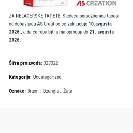
ZA NELAGERSKE TAPETE: Sledeća porudžbenica tapeta
od dobavljača AS Creation se zaključuje
10.avgusta
2026.
, a da će roba biti u maloprodaji do
21. avgusta
2026.
Šifra proizvoda:
327322
Kategorija:
Uncategorized
Oznake:
Braon
,
Džungla
,
Žuta