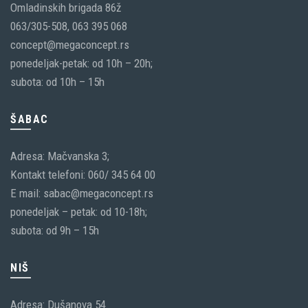
Omladinskih brigada 86ž
063/305-508, 063 395 068
concept@megaconcept.rs
ponedeljak-petak: od 10h – 20h;
subota: od 10h – 15h
ŠABAC
Adresa: Mačvanska 3;
Kontakt telefoni: 060/ 345 64 00
E mail: sabac@megaconcept.rs
ponedeljak – petak: od 10-18h;
subota: od 9h – 15h
NIŠ
Adresa: Dušanova 54