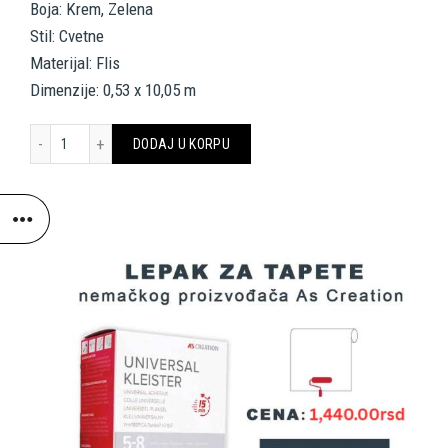
Boja: Krem, Zelena
Stil: Cvetne
Materijal: Flis
Dimenzije: 0,53 x 10,05 m
LIVINGWALLS WALLPAPER «FLORAL, BEIGE, CREAM, GREEN» 394132 
DODAJ U KORPU