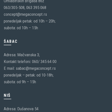
Omladinskih brigada 86ž
063/305-508, 063 395 068
concept@megaconcept.rs
ponedeljak-petak: od 10h – 20h;
subota: od 10h – 15h
ŠABAC
Adresa: Mačvanska 3;
Kontakt telefoni: 060/ 345 64 00
E mail: sabac@megaconcept.rs
ponedeljak – petak: od 10-18h;
subota: od 9h – 15h
NIŠ
Adresa: Dušanova 54