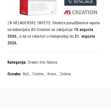
ZA NELAGERSKE TAPETE: Sledeća porudžbenica tapeta
od dobavljača AS Creation se zaključuje
10.avgusta
2026.
, a da će roba biti u maloprodaji do
21. avgusta
2026.
Kategorija:
Drawn into Nature
Oznake:
Bež
,
Cvetne
,
Krem
,
Zelena