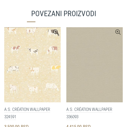
POVEZANI PROIZVODI
A.S. CRÉATION WALLPAPER
A.S. CRÉATION WALLPAPER
324591
336093
3,500.00
RSD
4,415.00
RSD